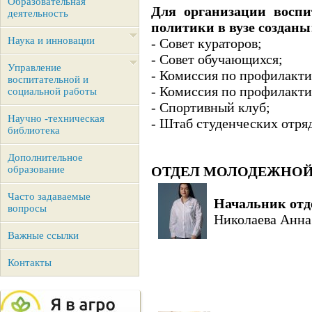
Образовательная
Для организации воспи
деятельность
политики в вузе созданы
Наука и инновации
- Совет кураторов;
- Совет обучающихся;
Управление
- Комиссия по профилакт
воспитательной и
- Комиссия по профилакти
социальной работы
- Спортивный клуб;
Научно -техническая
- Штаб студенческих отря
библиотека
Дополнительное
образование
ОТДЕЛ МОЛОДЕЖНО
Часто задаваемые
Начальник отд
вопросы
Николаева Анна
Важные ссылки
Контакты