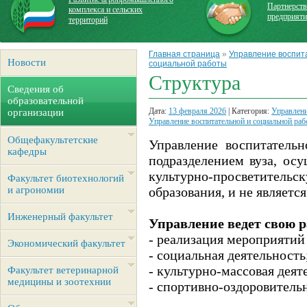
Партнерств
комплекса и сельских
предприят
территорий
Главная страница
»
Управление воспит
Новости
социальной работы
Структура
Сведения об
образовательной
Дата:
13 февраля 2026
| Категория:
Управлени
организации
Управление воспитательной и социальной ра
Общефакультетские
Управление воспитатель
кафедры
подразделением вуза, ос
культурно-просветител
Факультет биотехнологий
и агрономии
образования, и не являет
Инженерный факультет
Управление ведет свою 
- реализация мероприятий
Экономический факультет
- социальная деятельность
- культурно-массовая деят
Факультет ветеринарной
медицины и зоотехнии
- спортивно-оздоровительн