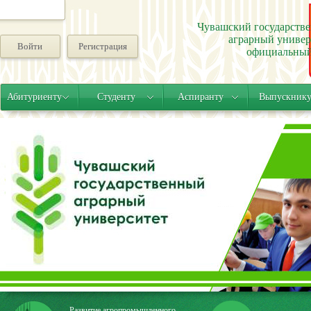
Чувашский государств
аграрный универ
Войти
Регистрация
официальный
Абитуриенту
Студенту
Аспиранту
Выпускник
Развитие агропромышленного