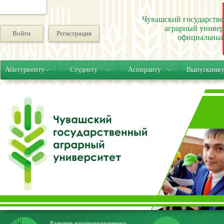
Чувашский государств
аграрный универ
Войти
Регистрация
официальный
Абитуриенту
Студенту
Аспиранту
Выпускник
Развитие агропромышленного