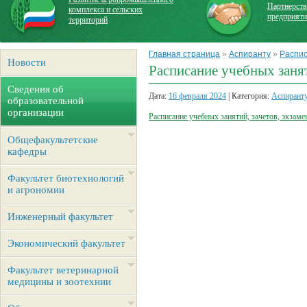
Партнерств
комплекса и сельских
предприят
территорий
Главная страница
»
Аспиранту
»
Распис
Новости
Расписание учебных занят
Сведения об
Дата:
16 февраля 2024
| Категория:
Аспирант
образовательной
организации
Расписание учебных занятий, зачетов, экзаме
Общефакультетские
кафедры
Факультет биотехнологий
и агрономии
Инженерный факультет
Экономический факультет
Факультет ветеринарной
медицины и зоотехнии