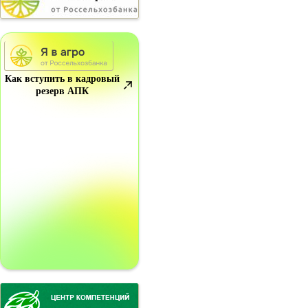
Как вступить в кадровый
резерв АПК