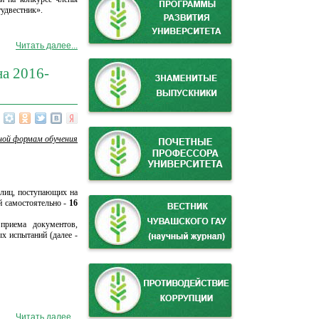
тудвестник».
Читать далее...
а 2016-
чной формам обучения
 лиц, поступающих на
й самостоятельно -
16
приема документов,
х испытаний (далее -
Читать далее...