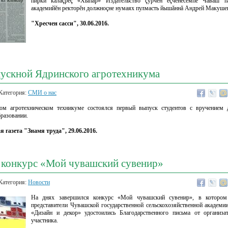
пирки калаçрĕç «Хыпар» Издательство çурчĕн ĕçченĕсемпе Чăваш п
академийĕн ректорĕн должноçне нумаях пулмасть йышăннă Андрей Макуше
"Хресчен сасси", 30.06.2016.
ускной Ядринского агротехникума
Категория:
СМИ о нас
м агротехническом техникуме состоялся первый выпуск студентов с вручением
разовании.
 газета "Знамя труда", 29.06.2016.
 конкурс «Мой чувашский сувенир»
Категория:
Новости
На днях завершился конкурс «Мой чувашский сувенир», в котором
представители Чувашской государственной сельскохозяйственной академи
«Дизайн и декор» удостоились Благодарственного письма от организа
участника.