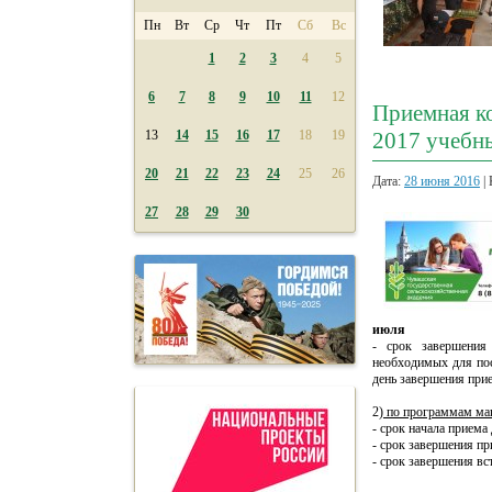
Пн
Вт
Ср
Чт
Пт
Сб
Вс
1
2
3
4
5
6
7
8
9
10
11
12
Приемная к
13
14
15
16
17
18
19
2017 учебн
20
21
22
23
24
25
26
Дата:
28 июня 2016
| 
27
28
29
30
июля
- срок завершения
необходимых для пос
день завершения при
2)
по программам маг
- срок начала приема
- срок завершения п
- срок завершения в