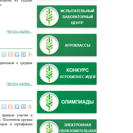
атшалăх ял хуçалăх
в.
Читать далее...
 дипломов о среднем
Читать далее...
 приняли участие и
и. Посетители кружка
торов и сертификата