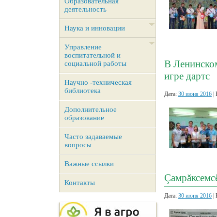
Образовательная
деятельность
Наука и инновации
Управление
воспитательной и
В Ленинском
социальной работы
игре дартс
Научно -техническая
библиотека
Дата:
30 июня 2016
| 
Дополнительное
образование
Часто задаваемые
вопросы
Важные ссылки
Çамрăксемсĕ
Контакты
Дата:
30 июня 2016
| 