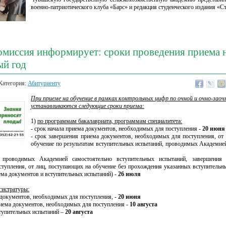
военно-патриотического клуба «Барс» и редакция студенческого издания «С
омиссия информирует: сроки проведения приема н
ый год
Категория:
Абитуриенту
При приеме на обучение в рамках контрольных цифр по очной и очно-зао
устанавливаются следующие сроки приема:
1)
по программам бакалавриата, программам специалитета:
- срок начала приема документов, необходимых для поступления -
20 июня
- срок завершения приема документов, необходимых для поступления, от
обучение по результатам вступительных испытаний, проводимых Академие
 проводимых Академией самостоятельно вступительных испытаний, завершения 
тупления, от лиц, поступающих на обучение без прохождения указанных вступительны
ема документов и вступительных испытаний) -
26 июля
истратуры:
 документов, необходимых для поступления, -
20 июня
риема документов, необходимых для поступления -
10 августа
ступительных испытаний –
20 августа