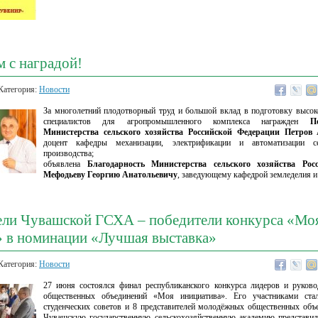
 с наградой!
Категория:
Новости
За многолетний плодотворный труд и большой вклад в подготовку высо
специалистов для агропромышленного комплекса награжден
П
Министерства сельского хозяйства Российской Федерации Петров
доцент кафедры механизации, электрификации и автоматизации сел
производства;
объявлена
Благодарность Министерства сельского хозяйства Рос
Мефодьеву Георгию Анатольевичу
, заведующему кафедрой земледелия и 
ели Чувашской ГСХА – победители конкурса «Мо
» в номинации «Лучшая выставка»
Категория:
Новости
27 июня состоялся финал республиканского конкурса лидеров и руков
общественных объединений «Моя инициатива». Его участниками стал
студенческих советов и 8 представителей молодёжных общественных объ
Чувашскую государственную сельскохозяйственную академию представил