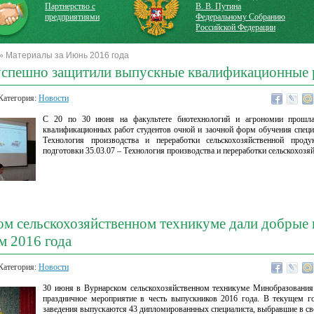
Партнерство с
В. В. Путина
предприятиями
Федеральному Собранию
Российской Федерации
» Материалы за Июнь 2016 года
успешно защитили выпускные квалификационные
Категория:
Новости
С 20 по 30 июня на факультете биотехнологий и агрономии прошл
квалификационных работ студентов очной и заочной форм обучения специ
Технология производства и переработки сельскохозяйственной прод
подготовки 35.03.07 – Технология производства и переработки сельскохозя
м сельскохозяйственном техникуме дали добрые 
м 2016 года
Категория:
Новости
30 июня в Вурнарском сельскохозяйственном техникуме Минобразования
праздничное мероприятие в честь выпускников 2016 года. В текущем го
заведения выпускаются 43 дипломированнных специалиста, выбравшие в с