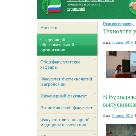
комплекса и сельских
территорий
Главная страница
Новости
Технологи 
Сведения об
Дата:
30 июня 2016
| 
образовательной
организации
Общефакультетские
кафедры
Факультет биотехнологий
и агрономии
В Вурнарско
Инженерный факультет
выпускника
Экономический факультет
Дата:
30 июня 2016
| 
Факультет ветеринарной
медицины и зоотехнии