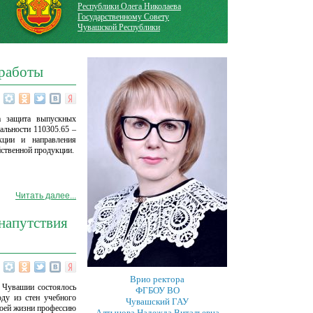
Республики Олега Николаева
Государственному Совету
Чувашской Республики
 работы
а защита выпускных
альности 110305.65 –
укции и направления
йственной продукции.
Читать далее...
напутствия
Врио ректора
 Чувашии состоялось
ФГБОУ ВО
ду из стен учебного
Чувашский ГАУ
воей жизни профессию
Алтынова Надежда Витальевна