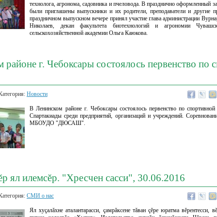
технолога, агронома, садовника и пчеловода. В празднично оформленный за
были приглашены выпускники и их родители, преподаватели и другие п
праздничном выпускном вечере принял участие глава администрации Вурна
Николаев, декан факультета биотехнологий и агрономии Чувашск
сельскохозяйственной академии Ольга Каюкова.
 районе г. Чебоксары состоялось первенство по 
Категория:
Новости
В Ленинском районе г. Чебоксары состоялось первенство по спортивной
Спартакиады среди предприятий, организаций и учреждений. Соревнован
МБОУДО "ДЮСАШ".
р ял илемсĕр. "Хресчен сасси", 30.06.2016
Категория:
СМИ о нас
Ял хуçалăхне аталантарасси, çамрăксене тăван çĕре юратма вĕрентесси, вĕ