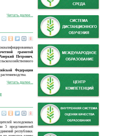
Читать далее...
коквалифицированных
очетной грамотой
 Аверкий Петрович
,
ьскохозяйственного
сийской Федерации
растениеводства.
Читать далее...
я
одителей молодежных
и 5 представителей
единений республики.
и на конкурсе члены