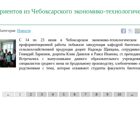
риентов из Чебоксарского экономико-технологич
Категория:
Новости
С 14 по 23 июня в Чебоксарском экономико-технологическом
профориентационной работы побывали заведующая кафедрой биотехно
сельскохозяйственной продукции доцент Надежда Щипцова, сотрудник
Геннадий Ларионов, доценты Клим Данилов и Раиса Иванова, ст. преподава
Встречались с выпускниками данного образовательного учреждени
специалистов среднего звена по бродильному производству, хлебопечению 
родственным с теми, которые осваивают студенты факультета биотех
←
1
2
3
4
5
6
7
8
9
10
→