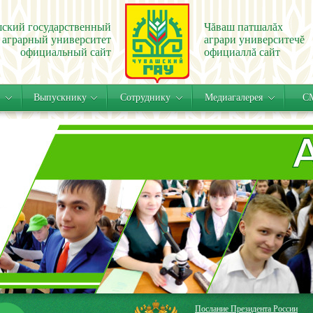
ский государственный
Чăваш патшалăх
аграрный университет
аграри университечĕ
официальный сайт
официаллă сайт
Выпускнику
Сотруднику
Медиагалерея
СМ
Послание Президента России