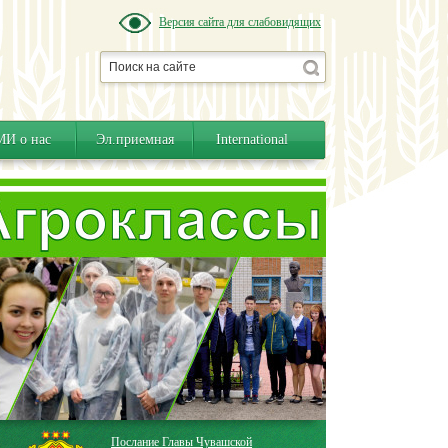
Версия сайта для слабовидящих
И о нас
Эл.приемная
International
Послание Главы Чувашской