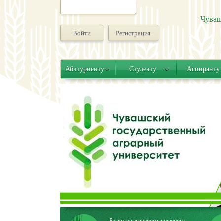
Чуваш
Войти
Регистрация
Абитуриенту
Студенту
Аспиранту
Развитие агропромышленного