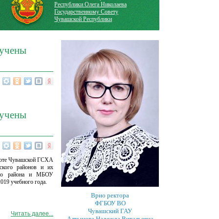
Республики Олега Николаева
Государственному Совету
Чувашской Республики
ручены
ручены
аботе Чувашской ГСХА
ского районов и их
ого района и МБОУ
019 учебного года.
Врио ректора
ФГБОУ ВО
Чувашский ГАУ
Читать далее...
Алтынова Надежда Витальевна