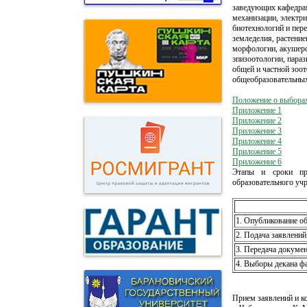
заведующих кафедра
механизации, электр
биотехнологий и пер
земледелия, растение
морфологии, акушерс
эпизоотологии, параз
общей и частной зоот
общеобразовательных
Положение о выбор
Приложение 1
Приложение 2
Приложение 3
Приложение 4
Приложение 5
Приложение 6
Этапы и сроки про
образовательного уч
1. Опубликование о
2. Подача заявлений
3. Передача докуме
4. Выборы декана ф
Прием заявлений и к