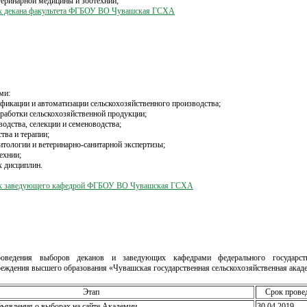
теринарной медицины и зоотехнии;
х декана факультета ФГБОУ ВО Чувашская ГСХА
ми:
ификации и автоматизации сельскохозяйственного производства;
еработки сельскохозяйственной продукции;
водства, селекции и семеноводства;
тва и терапии;
итологии и ветеринарно-санитарной экспертизы;
ехнии;
 дисциплин.
ах заведующего кафедрой ФГБОУ ВО Чувашская ГСХА
ведения выборов деканов и заведующих кафедрами федерального государст
реждения высшего образования «Чувашская государственная сельскохозяйственная акаде
Этап
Срок прове
бъявления о выборах на сайте Академии
30.04.2019