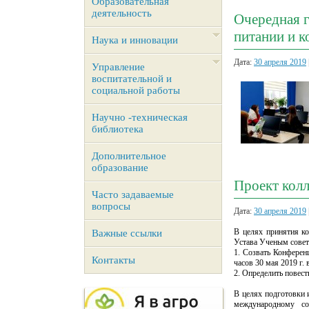
Образовательная
деятельность
Очередная г
питании и 
Наука и инновации
Дата:
30 апреля 2019
Управление
воспитательной и
социальной работы
Научно -техническая
библиотека
Дополнительное
образование
Проект колл
Часто задаваемые
вопросы
Дата:
30 апреля 2019
В целях принятия к
Важные ссылки
Устава Ученым совет
1. Созвать Конфере
Контакты
часов 30 мая 2019 г
2. Определить повес
В целях подготовки 
международному сот