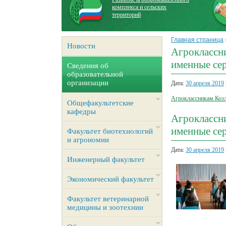
комплекса и сельских
территорий
Главная страница
Новости
Агроклассн
именные се
Сведения об
образовательной
организации
Дата:
30 апреля 2019
Агроклассникам Козл
Общефакультетские
кафедры
Агроклассн
именные се
Факультет биотехнологий
и агрономии
Дата:
30 апреля 2019
Инженерный факультет
Экономический факультет
Факультет ветеринарной
медицины и зоотехнии