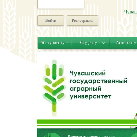
Чуваш
Войти
Регистрация
Абитуриенту
Студенту
Аспиранту
Развитие агропромышленного