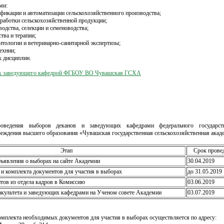
ми:
ификации и автоматизации сельскохозяйственного производства;
еработки сельскохозяйственной продукции;
водства, селекции и семеноводства;
тва и терапии;
итологии и ветеринарно-санитарной экспертизы;
ехнии;
 дисциплин.
ах заведующего кафедрой ФГБОУ ВО Чувашская ГСХА
ведения выборов деканов и заведующих кафедрами федерального государст
реждения высшего образования «Чувашская государственная сельскохозяйственная акаде
Этап
Срок прове
бъявления о выборах на сайте Академии
30.04.2019
 и комплекта документов для участия в выборах
до 31.05.2019 
нтов из отдела кадров в Комиссию
03.06.2019
акультета и заведующих кафедрами на Ученом совете Академии
03.07.2019
омплекта необходимых документов для участия в выборах осуществляется по адресу: