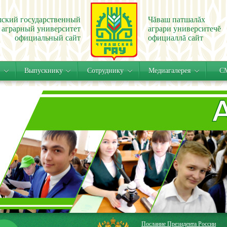
ский государственный
Чăваш патшалăх
аграрный университет
аграри университечĕ
официальный сайт
официаллă сайт
Выпускнику
Сотруднику
Медиагалерея
СМ
Послание Президента России