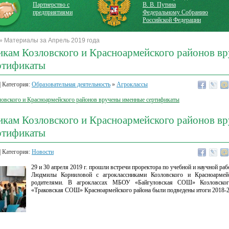
Партнерство с
В. В. Путина
предприятиями
Федеральному Собранию
Российской Федерации
» Материалы за Апрель 2019 года
икам Козловского и Красноармейского районов в
ртификаты
| Категория:
Образовательная деятельность
»
Агроклассы
овского и Красноармейского районов вручены именные сертификаты
икам Козловского и Красноармейского районов в
ртификаты
| Категория:
Новости
29 и 30 апреля 2019 г. прошли встречи проректора по учебной и научной р
Людмилы Корниловой с агроклассниками Козловского и Красноармей
родителями. В агроклассах МБОУ «Байгуловская СОШ» Козловск
«Траковская СОШ» Красноармейского района были подведены итоги 2018-2