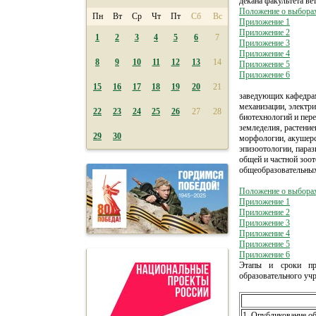
декана факультета ве
Положение о выбора
Пн
Вт
Ср
Чт
Пт
Сб
Вс
Приложение 1
Приложение 2
1
2
3
4
5
6
7
Приложение 3
Приложение 4
8
9
10
11
12
13
14
Приложение 5
Приложение 6
15
16
17
18
19
20
21
заведующих кафедра
механизации, электр
22
23
24
25
26
27
28
биотехнологий и пер
земледелия, растение
29
30
морфологии, акушерс
эпизоотологии, параз
общей и частной зоот
общеобразовательных
Положение о выбор
Приложение 1
Приложение 2
Приложение 3
Приложение 4
Приложение 5
Приложение 6
Этапы и сроки про
образовательного уч
1. Опубликование о