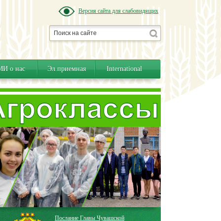
Версия сайта для слабовидящих
И о нас
Эл.приемная
International
Послание Главы Чувашской