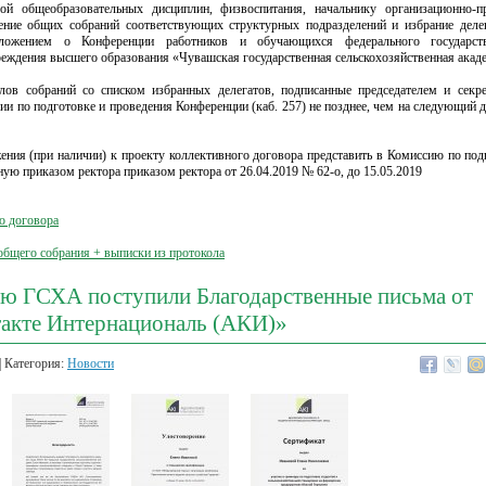
й общеобразовательных дисциплин, физвоспитания, начальнику организационно-п
дение общих собраний соответствующих структурных подразделений и избрание деле
ложением о Конференции работников и обучающихся федерального государст
реждения высшего образования «Чувашская государственная сельскохозяйственная акаде
лов собраний со списком избранных делегатов, подписанные председателем и секр
ии по подготовке и проведения Конференции (каб. 257) не позднее, чем на следующий д
ения (при наличии) к проекту коллективного договора представить в Комиссию по под
ую приказом ректора приказом ректора от 26.04.2019 № 62-о, до 15.05.2019
о договора
бщего собрания + выписки из протокола
ю ГСХА поступили Благодарственные письма от
акте Интернациональ (АКИ)»
| Категория:
Новости