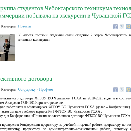
руппа студентов Чебоксарского техникума техно
коммерции побывала на экскурсии в Чувашской Г
| Категория:
Новости
30 апреля гостями академии стали студенты 2 курса Чебоксарского т
питании и коммерции.
ективного договора
| Категория:
Сотруднику
»
Профком
оллективного договора ФГБОУ ВО Чувашская ГСХА на 2019-2021 годы и в соответс
ом Академии 17.04.2019 принято решение:
нцию работников и обучающихся ФГБОУ ВО Чувашская ГСХА (далее – Конференция) и 
. в актовом зале учебного корпуса № 1 ФГБОУ ВО Чувашская ГСХА .
тку дня Конференции: «Принятие коллективного договора ФГБОУ ВО Чувашская ГСХА 
и проведения Конференции проректору по учебной и научной работе, проректору по вос
рудничеству, проректору по административно-хозяйственной работе, главному б