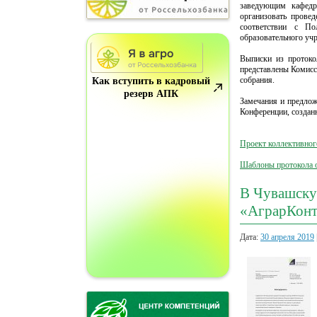
заведующим кафедро
организовать прове
соответствии с По
образовательного уч
Выписки из протоко
представлены Комисс
собрания.
Как вступить в кадровый
резерв АПК
Замечания и предлож
Конференции, созданн
Проект коллективног
Шаблоны протокола о
В Чувашску
«АграрКонт
Дата:
30 апреля 2019