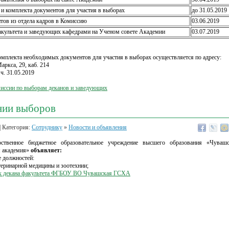
 и комплекта документов для участия в выборах
до 31.05.2019 
нтов из отдела кадров в Комиссию
03.06.2019
акультета и заведующих кафедрами на Ученом совете Академии
03.07.2019
омплекта необходимых документов для участия в выборах осуществляется по адресу:
Маркса, 29, каб. 214
 ч. 31.05.2019
сии по выборам деканов и заведующих
нии выборов
| Категория:
Сотруднику
»
Новости и объявления
рственное бюджетное образовательное учреждение высшего образования «Чувашс
я академия»
объявляет:
 должностей:
теринарной медицины и зоотехнии;
х декана факультета ФГБОУ ВО Чувашская ГСХА