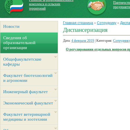
Партнерств
комплекса и сельских
предприят
территорий
Главная страница
»
Сотруднику
»
Дисп
Новости
Диспансеризация
Сведения об
Дата:
4 февраля 2019
| Категория:
Сотрудник
образовательной
организации
О регулировании отдельных вопросов п
Общефакультетские
кафедры
Факультет биотехнологий
и агрономии
Инженерный факультет
Экономический факультет
Факультет ветеринарной
медицины и зоотехнии