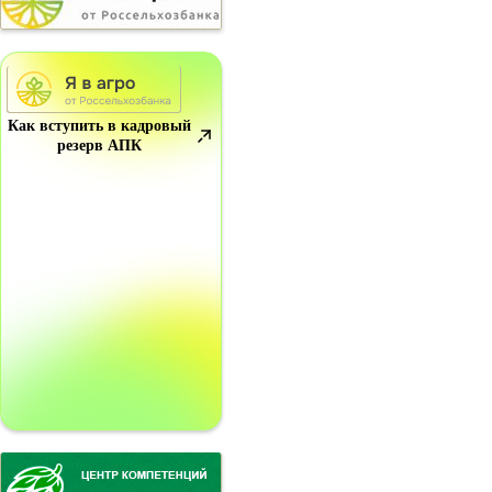
Как вступить в кадровый
резерв АПК