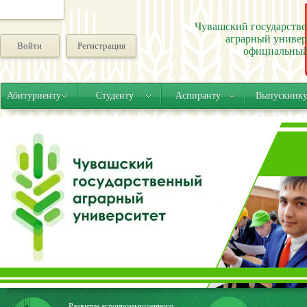
Чувашский государств
аграрный универ
Войти
Регистрация
официальный
Абитуриенту
Студенту
Аспиранту
Выпускник
Развитие агропромышленного