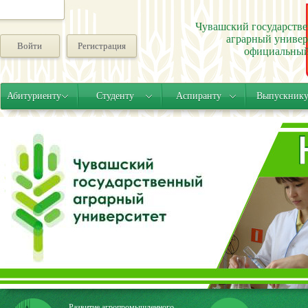
Чувашский государств
аграрный универ
Войти
Регистрация
официальный
Абитуриенту
Студенту
Аспиранту
Выпускник
Развитие агропромышленного