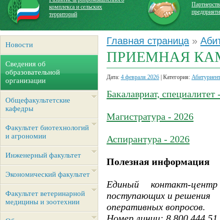
Партнерств
комплекса и сельских
предприят
территорий
Главная страница
»
Аби
Новости
ПРИЕМНАЯ КАМ
Сведения об
образовательной
Дата:
4 февраля 2026
| Категория:
Абитуриен
организации
Бакалавриат, специалитет 
Общефакультетские
кафедры
Магистратура - 2026
Факультет биотехнологий
и агрономии
Аспирантура - 2026
Инженерный факультет
Полезная информация
Экономический факультет
Единый контакт-центр
Факультет ветеринарной
поступающих и решения
медицины и зоотехнии
оперативных вопросов.
Номер линии: 8 800 444 51