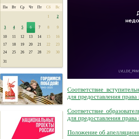
Пн
Вт
Ср
Чт
Пт
Сб
Вс
1
2
3
4
5
6
7
8
9
10
11
12
13
14
15
16
17
18
19
20
21
22
23
24
25
26
27
28
29
30
31
Соответствие вступител
для предоставления права 
Соответствие образоват
для предоставления права
Положение об апелляцион