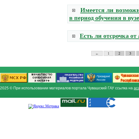
Имеется ли возможн
в период обучения в вуз
Есть ли отсрочка от
←
1
2
3
2025 © При использовании материалов портала Чувашский ГАУ ссылка на
ac