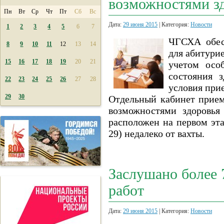
возможностями з
Пн
Вт
Ср
Чт
Пт
Сб
Вс
Дата:
29 июня 2015
| Категория:
Новости
1
2
3
4
5
6
7
ЧГСХА обес
8
9
10
11
12
13
14
для абитури
15
16
17
18
19
20
21
учетом осо
состояния 
22
23
24
25
26
27
28
условия при
29
30
Отдельный кабинет прием
возможностями здоровья
расположен на первом эта
29) недалеко от вахты.
Заслушано более
работ
Дата:
29 июня 2015
| Категория:
Новости