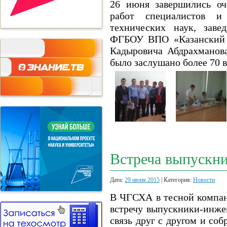
26 июня завершились о
работ специалистов и 
технических наук, зав
ФГБОУ ВПО «Казанский г
Кадыровича Абдрахманова
было заслушано более 70 
Встреча выпускни
Дата:
29 июня 2015
| Категория:
Новости
В ЧГСХА в тесной компани
встречу выпускники-инжен
связь друг с другом и со