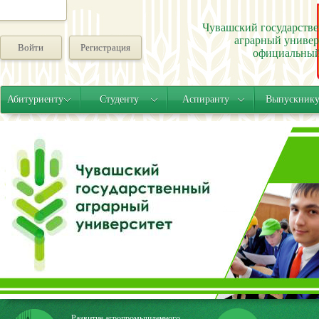
Чувашский государств
аграрный универ
Войти
Регистрация
официальный
Абитуриенту
Студенту
Аспиранту
Выпускник
Развитие агропромышленного