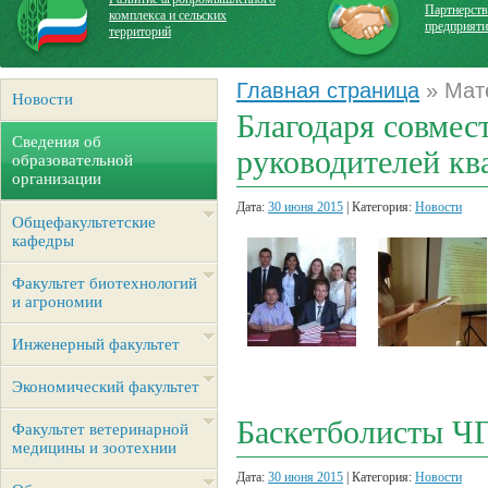
Партнерств
комплекса и сельских
предприят
территорий
Главная страница
» Мат
Новости
Благодаря совмес
Сведения об
руководителей к
образовательной
организации
Дата:
30 июня 2015
| Категория:
Новости
Общефакультетские
кафедры
Факультет биотехнологий
и агрономии
Инженерный факультет
Экономический факультет
Баскетболисты Ч
Факультет ветеринарной
медицины и зоотехнии
Дата:
30 июня 2015
| Категория:
Новости