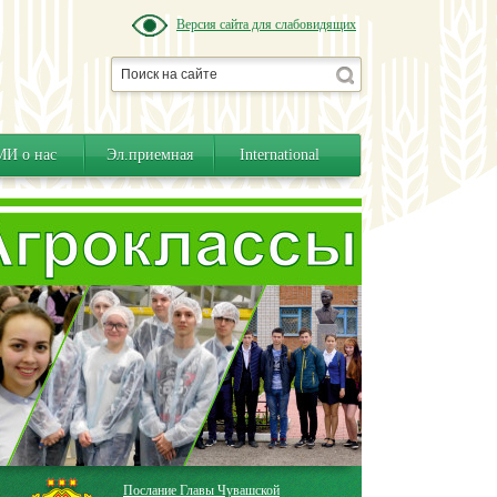
Версия сайта для слабовидящих
И о нас
Эл.приемная
International
Послание Главы Чувашской