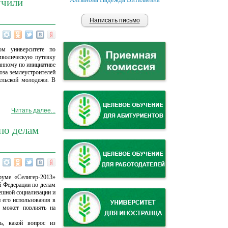
учили
Написать письмо
ом университете по
мволическую путевку
анному по инициативе
юза землеустроителей
сельской молодежи. В
Читать далее...
по делам
руме «Селигер-2013»
й Федерации по делам
ешной социализации и
 его использования в
о может повлиять на
ь, какой вопрос из