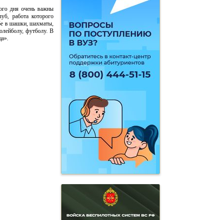
ого дня очень важны
уб, работа которого
бе в шашки, шахматы,
олейболу, футболу. В
ца».