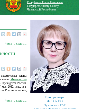
Республики Олега Николаева
Государственному Совету
Чувашской Республики
Читать далее...
льности
 рассмотрены планы
ом числе
Минсельхоза
в Президента России,
7 мая 2012 года, и в
тва России на период
Врио ректора
Читать далее...
ФГБОУ ВО
Чувашский ГАУ
Алтынова Надежда Витальевна