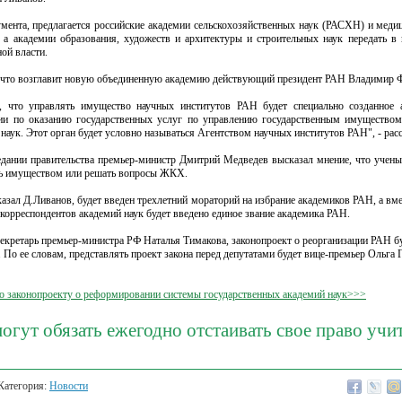
умента, предлагается российские академии сельскохозяйственных наук (РАСХН) и мед
 а академии образования, художеств и архитектуры и строительных наук передать в
ой власти.
, что возглавит новую объединенную академию действующий президент РАН Владимир 
, что управлять имущество научных институтов РАН будет специально созданное а
ии по оказанию государственных услуг по управлению государственным имуществом
наук. Этот орган будет условно называться Агентством научных институтов РАН", - рас
седании правительства премьер-министр Дмитрий Медведев высказал мнение, что учен
ять имуществом или решать вопросы ЖКХ.
казал Д.Ливанов, будет введен трехлетний мораторий на избрание академиков РАН, а в
корреспондентов академий наук будет введено единое звание академика РАН.
секретарь премьер-министра РФ Наталья Тимакова, законопроект о реорганизации РАН б
 По ее словам, представлять проект закона перед депутатами будет вице-премьер Ольга 
о законопроекту о реформировании системы государственных академий наук>>>
огут обязать ежегодно отстаивать свое право учи
Категория:
Новости