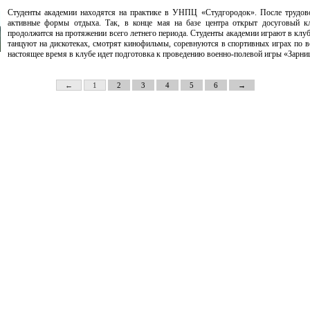
Студенты академии находятся на практике в УНПЦ «Студгородок». После трудов
активные формы отдыха. Так, в конце мая на базе центра открыт досуговый кл
продолжится на протяжении всего летнего периода. Студенты академии играют в клу
танцуют на дискотеках, смотрят кинофильмы, соревнуются в спортивных играх по в
настоящее время в клубе идет подготовка к проведению военно-полевой игры «Зарни
←
1
2
3
4
5
6
→