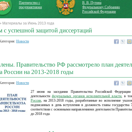
Партнерство с
В. В. Путина
предприятиями
Федеральному Собранию
Российской Федерации
» Материалы за Июнь 2013 года
м с успешной защитой диссертаций
Категория:
Новости
лены. Правительство РФ рассмотрело план деяте
а России на 2013-2018 годы
Категория:
Новости
27 июня на заседании Правительства Российской Федерации
деятельности
федеральных органов исполнительной власти
, в т
России
, на 2013-2018 годы, разработанные во исполнение указо
подписанных в день вступления в должность главы государства 
соответствии с основными направлениями деятельности Правительс
до 2018 года.