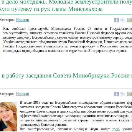
 в дело молодежь. Молодые землеустроители пол
кую путевку из рук главы Минсельхоза
Категория:
Новости
Как сообщает пресс-служба Минсельхоза России, 27 июня в Государственн
землеустройству министр сельского хозяйства России Николай Федоров вручил си
первому сводному Всероссийскому студенческому землеустроительному отряду, созд
Учебно-методического объединения вузов Российской Федерации, Национального со
России, Государственного университета по землеустройству и Российского союза 
своих рядах отряд объединил около тысячи студентов из 31 аграрного вуза страны.
 в работу заседания Совета Минобрнауки России 
Категория:
Новости
В июле 2013 года на Всероссийском молодежном образовательном фо
состоится заседание Совета Министерства образования и науки Российско
молодежи. Совет создан в целях содействия обеспечению условий для усп
эффективной самореализации молодежи, развития потенциала молодежи и
интересах инновационного развития страны, поэтому мнение каждог
принимаемые Советом решения.
Все заинтересованные, активные молодые люди могут
здесь
указат