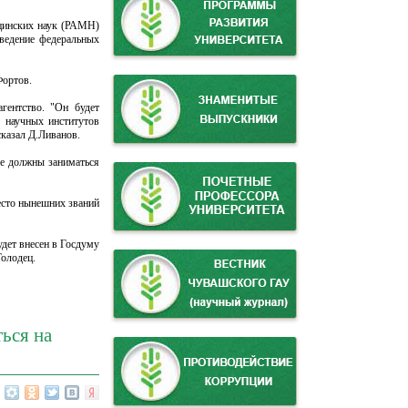
ицинских наук (РАМН)
 ведение федеральных
Фортов.
гентство. "Он будет
 научных институтов
сказал Д.Ливанов.
ые должны заниматься
место нынешних званий
удет внесен в Госдуму
Голодец.
ться на