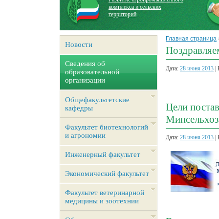
комплекса и сельских
территорий
Главная страница
Новости
Поздравляе
Сведения об
Дата:
28 июня 2013
| 
образовательной
организации
Общефакультетские
Цели постав
кафедры
Минсельхоз
Факультет биотехнологий
и агрономии
Дата:
28 июня 2013
| 
Инженерный факультет
Экономический факультет
Факультет ветеринарной
медицины и зоотехнии