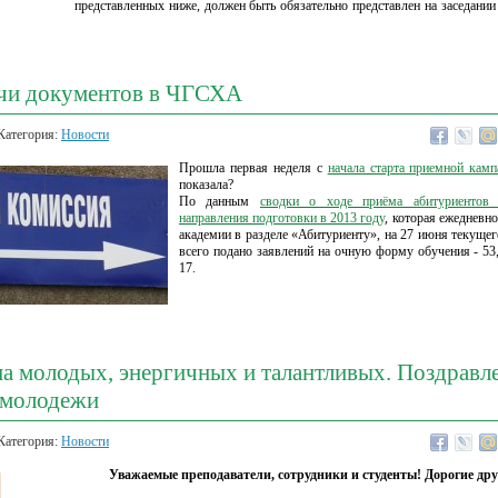
представленных ниже, должен быть обязательно представлен на заседании
ачи документов в ЧГСХА
Категория:
Новости
Прошла первая неделя с
начала старта приемной камп
показала?
По данным
сводки о ходе приёма абитуриентов 
направления подготовки в 2013 году
, которая ежедневно
академии в разделе «Абитуриенту», на 27 июня текущего
всего подано заявлений на очную форму обучения - 53
17.
а молодых, энергичных и талантливых. Поздравл
 молодежи
Категория:
Новости
Уважаемые преподаватели, сотрудники и студенты! Дорогие дру