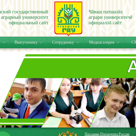
ский государственный
Чăваш патшалăх
аграрный университет
аграри университечĕ
официальный сайт
официаллă сайт
Выпускнику
Сотруднику
Медиагалерея
СМ
Послание Президента России