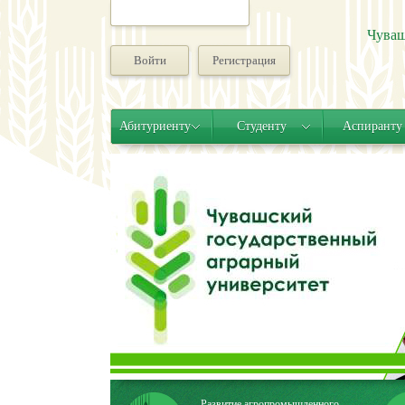
Чуваш
Войти
Регистрация
Абитуриенту
Студенту
Аспиранту
Развитие агропромышленного