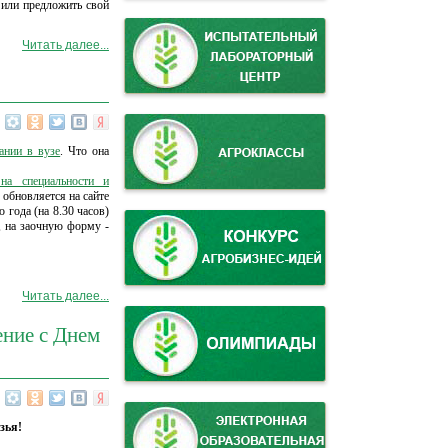
 или предложить свой
Читать далее...
ании в вузе
. Что она
на специальности и
 обновляется на сайте
 года (на 8.30 часов)
, на заочную форму -
Читать далее...
ение с Днем
зья!