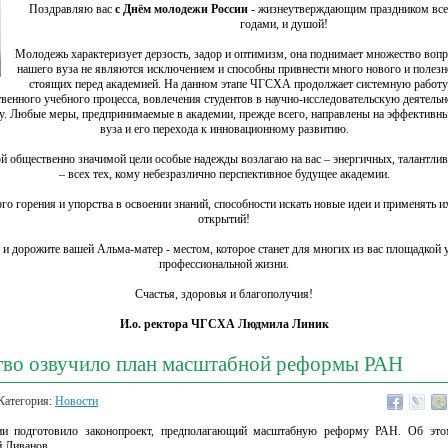
Поздравляю вас
с Днём молодежи России
- жизнеутверждающим праздником всех
годами, и душой!
Молодежь характеризует дерзость, задор и оптимизм, она поднимает множество воп
нашего вуза не являются исключением и способны привнести много нового и полезно
стоящих перед академией. На данном этапе ЧГСХА продолжает системную работу
твенного учебного процесса, вовлечения студентов в научно-исследовательскую деятельн
у. Любые меры, предпринимаемые в академии, прежде всего, направлены на эффективны
вуза и его перехода к инновационному развитию.
й общественно значимой цели особые надежды возлагаю на вас – энергичных, талантл
– всех тех, кому небезразлично перспективное будущее академии.
о горения и упорства в освоении знаний, способности искать новые идеи и применять их
открытий!
и дорожите вашей Альма-матер - местом, которое станет для многих из вас площадкой у
профессиональной жизни.
Счастья, здоровья и благополучия!
И.о. ректора ЧГСХА Людмила Линик
тво озвучило план масштабной реформы РАН
Категория:
Новости
ии подготовило законопроект, предполагающий масштабную реформу РАН. Об это
 Ливанов.