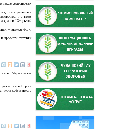
ах после семестровых
тся, это неправильно.
исключаю, что такое
 заседании "Открытой
ейшем учащиеся будут
 и провести отставки
песни. Мероприятие
торской песни Сергей
м числе собственного