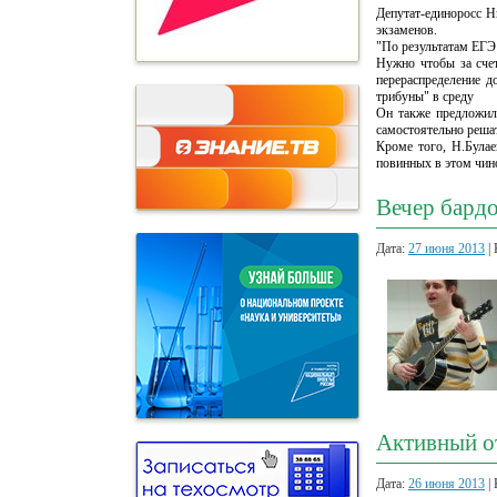
Депутат-единоросс Н
экзаменов.
"По результатам ЕГЭ 
Нужно чтобы за сче
перераспределение д
трибуны" в среду
Он также предложил 
самостоятельно решат
Кроме того, Н.Булае
повинных в этом чин
Вечер бардо
Дата:
27 июня 2013
| 
Активный о
Дата:
26 июня 2013
| 