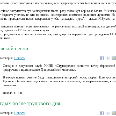
иколай Булаев выступил с идеей ежегодного перераспределения бюджетных мест в вуз
сейчас поступают в вуз на бюджетные места, ради этого идет борьба за баллы. Мне каже
т бюджета учились те, кто по итогам семестровых экзаменов являются лучшими. Не 
олжно проводиться после завершения учебы на каждом курсе", - сказал Н.Булаев на
выдавать аттестат всем школьникам по результатам итоговой аттестации, а в дальн
ь, сдавать ли ЕГЭ и поступать в вузы.
в предложил опубликовать списки тех, кто допустил нарушения при проведении ЕГЭ
овников.
вской песни
Категория:
Новости
Сегодня в досуговом клубе УНПЦ «Студгородок» состоится вечер бардовской 
приурочено к празднованию Дня российской молодежи.
В вечере примет участие бард - исполнитель авторской песни, лауреат Конкурса ав
Куканов. Он исполнит под гитару лирические композиции, песни-размышления, в то
сочинения.
Начало: в 18.00.
тдых после трудового дня
Категория:
Новости