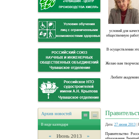
условий для качес
общественную работ
В осуществлении это
Желаю вам творческог
Любите академию 
Правительс
Архив новостей
В виде календаря
Дата:
27 июня 2013
| 
Правительство Росс
«
Июнь 2013
»
образования Дмитрий