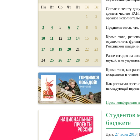
Пн
Вт
Ср
Чт
Пт
Сб
Вс
Согласно тексту док
сделать частью РАН,
1
2
органов исполнительн
3
4
5
6
7
8
9
Предполагается, что
Кроме того, решено
10
11
12
13
14
15
16
осуществлять функц
Российской академии 
17
18
19
20
21
22
23
Ранее сегодня на за
24
25
26
27
28
29
30
наукой, а не управл
Кроме того, как расс
академиков и членов-
Как рассказал пресс-
на следующей неделе.
Пресс-конференция п
Студентов м
бюджете
Дата:
27 июня 2013
| 