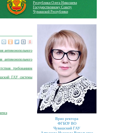
Республики Олега Николаева
Государственному Совету
Чувашской Республики
ния антимонопольного
ия антимонопольного
тствия требованиям
ашский ГАУ системы
аенса
Врио ректора
ФГБОУ ВО
Чувашский ГАУ
Алтынова Надежда Витальевна