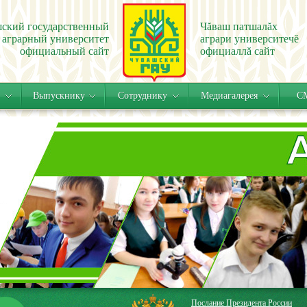
ский государственный
Чăваш патшалăх
аграрный университет
аграри университечĕ
официальный сайт
официаллă сайт
Выпускнику
Сотруднику
Медиагалерея
СМ
Послание Президента России