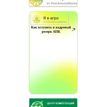
Как вступить в кадровый
резерв АПК