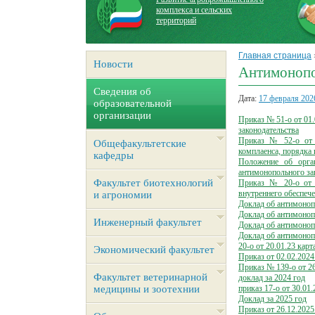
комплекса и сельских
территорий
Главная страница
Новости
Антимонопо
Сведения об
Дата:
17 февраля 202
образовательной
организации
Приказ № 51-о от 01
законодательства
Приказ № 52-о от 0
Общефакультетские
комплаенса, порядка 
кафедры
Положение об орга
антимонопольного за
Факультет биотехнологий
Приказ № 20-о от 
внутреннего обеспеч
и агрономии
Доклад об антимоноп
Доклад об антимоноп
Инженерный факультет
Доклад об антимоноп
Доклад об антимоноп
20-о от 20.01.23 карт
Экономический факультет
Приказ от 02.02.202
Приказ № 139-о от 26
Факультет ветеринарной
доклад за 2024 год
медицины и зоотехнии
приказ 17-о от 30.01.
Доклад за 2025 год
Приказ от 26.12.2025