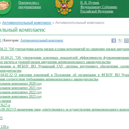
Партнерство с
В. В. Путина
предприятиями
Федеральному Собранию
Российской Федерации
»
Антимонопольный комплаенс
» Антимонопольный комплаенс
льный комплаенс
6
| Категория:
Антимонопольный комплаенс
.04.21 "Об утверждении карты рисков и плана мероприятий по снижению рисков наруше
1.04.21 "Об утверждении ключевых показателей эффективности функционирован
их расчета и уровней рисков нарушения антимонопольного законодательства
низации в ФГБОУ ВО Чувашский ГАУ системы внутреннего обеспечения соотве
конодательства
04.02.22 О внесении изменений в Положение об организации в ФГБОУ ВО Чув
ения соответствия требованиям антимонопольного законодательства
ольном комплаенсе 2020 год
ольном комплаенсе 2021 год
ольном комплаенсе 2022 год
ольном комплаенсе 2023 год
а рисков
4 №27-о
.09.2023 О назначении лица, ответственного за осуществление антимонопольного компл
25
 129-о