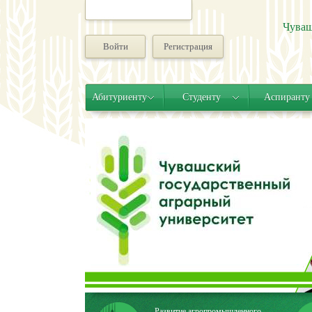
Чуваш
Войти
Регистрация
Абитуриенту
Студенту
Аспиранту
Развитие агропромышленного