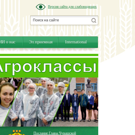
Версия сайта для слабовидящих
И о нас
Эл.приемная
International
Послание Главы Чувашской