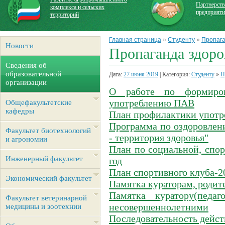
Партнерств
комплекса и сельских
предприят
территорий
Главная страница
»
Студенту
»
Пропага
Новости
Пропаганда здоро
Сведения об
образовательной
Дата:
27 июня 2019
| Категория:
Студенту
»
П
организации
О работе по формиров
употреблению ПАВ
Общефакультетские
кафедры
План профилактики употр
Программа по оздоровлен
Факультет биотехнологий
- территория здоровья"
и агрономии
План по социальной, спор
Инженерный факультет
год
План спортивного клуба-2
Экономический факультет
Памятка кураторам, родит
Памятка куратору(педа
Факультет ветеринарной
несовершеннолетними
медицины и зоотехнии
Последовательность дейст