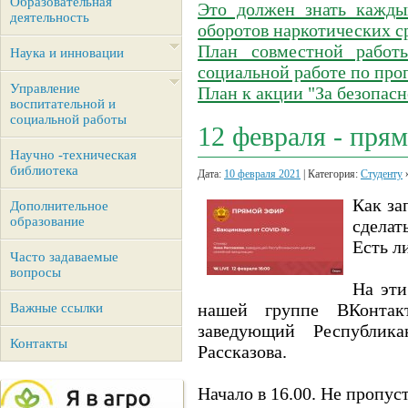
Образовательная
Это должен знать кажды
деятельность
оборотов наркотических с
План совместной работ
Наука и инновации
социальной работе по про
Управление
План к акции "За безопасн
воспитательной и
социальной работы
12 февраля - пря
Научно -техническая
библиотека
Дата:
10 февраля 2021
| Категория:
Студенту
Как за
Дополнительное
образование
сделат
Есть л
Часто задаваемые
вопросы
На эти
нашей группе ВКонтак
Важные ссылки
заведующий Республик
Контакты
Рассказова.
Начало в 16.00. Не пропус