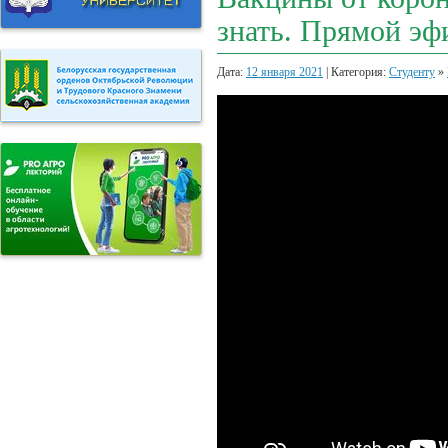
знать. Прямой э
Дата:
12 января 2021
| Категория:
Студенту
»