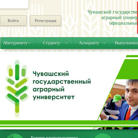
Чувашский государств
аграрный универ
Войти
Регистрация
официальный
Абитуриенту
Студенту
Аспиранту
Выпускник
Развитие агропромышленного