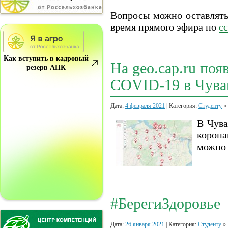
Вопросы можно оставлять 
время прямого эфира по
с
Как вступить в кадровый
На geo.cap.ru поя
резерв АПК
COVID-19 в Чув
Дата:
4 февраля 2021
| Категория:
Студенту
»
В Чува
корона
можно 
#БерегиЗдоровье
Дата:
26 января 2021
| Категория:
Студенту
»