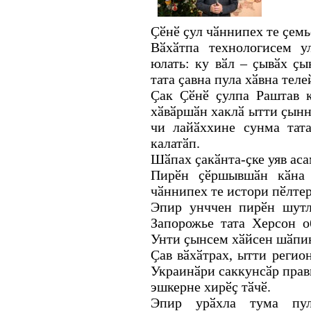
Ҫӗнӗ ҫул чӑннипех те ҫемь
Вӑхӑтпа технологисем у
юлать: ку вӑл – ҫывӑх ҫ
тата ҫавна пула хӑвна тел
Ҫак Ҫӗнӗ ҫулпа Раштав к
хӑвӑршӑн хаклӑ ытти ҫынн
чи лайӑххине сунма тата
калатӑп.
Шӑпах ҫакӑнта-ҫке уяв аса
Пирӗн ҫӗршывшӑн кӑна 
чӑннипех те истори пӗлте
Эпир унччен пирӗн шутл
Запорожье тата Херсон 
Унти ҫынсем хӑйсен шӑпин
Ҫав вӑхӑтрах, ытти регио
Украинӑри саккунсӑр прав
эшкерне хирӗҫ тӑчӗ.
Эпир урӑхла тума пул