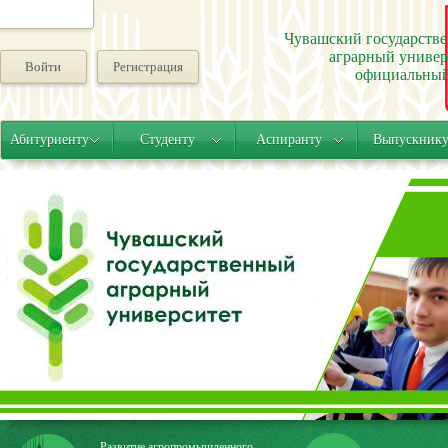
Чувашский государств
аграрный универ
Войти
Регистрация
официальный
Абитуриенту
Студенту
Аспиранту
Выпускник
Развитие агропромышленного