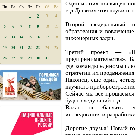
Один из них посвящен по
Пн
Вт
Ср
Чт
Пт
Сб
Вс
год Десятилетия науки и т
1
2
3
4
Второй федеральный п
5
6
7
8
9
10
11
образования и вовлечение
инженерных задач.
12
13
14
15
16
17
18
19
20
21
22
23
24
25
Третий проект — «Пла
предпринимательства». Бл
26
27
28
29
30
31
где команды единомышлен
стратегии их продвижения
Наконец, еще один, четве
научного приборостроения
Сейчас мы все прощаемся 
будет следующий год.
Важно не сбавлять те
исследования и разработки
Дорогие друзья! Новый г