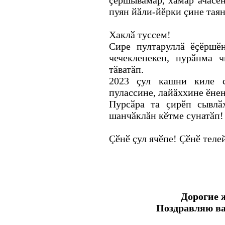
ҫӗршывӑмӑр, хамӑр ачасе
пуян йӑли-йӗрки ҫине таян
Хаклӑ туссем!
Сире пултаруллӑ ӗҫӗршӗ
чечекленекен, пурӑнма 
тӑватӑп.
2023 ҫул кашни киле с
пулассине, лайӑххине ӗне
Пурсӑра та ҫирӗп сывлӑ
шанчӑклӑн кӗтме сунатӑп!
Ҫӗнӗ ҫул ячӗпе! Ҫӗнӗ теле
Дорогие 
Поздравляю ва