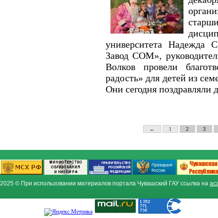
орган
старши
дисци
университета Надежда С
Завод СОМ», руководител
Волков провели благот
радость» для детей из се
Они сегодня поздравляли д
←
1
2
3
2025 © При использовании материалов портала Чувашский ГАУ ссылка на
ac