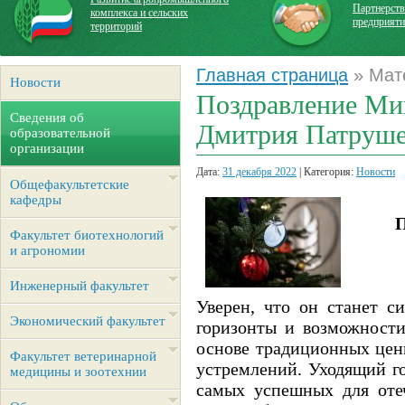
Партнерств
комплекса и сельских
предприят
территорий
Главная страница
» Мате
Новости
Поздравление Мин
Сведения об
Дмитрия Патруше
образовательной
организации
Дата:
31 декабря 2022
| Категория:
Новости
Общефакультетские
кафедры
П
Факультет биотехнологий
и агрономии
Инженерный факультет
Уверен, что он станет с
Экономический факультет
горизонты и возможности
основе традиционных цен
Факультет ветеринарной
устремлений. Уходящий г
медицины и зоотехнии
самых успешных для оте