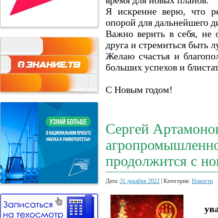
время для новых планов.
Я искренне верю, что ре
опорой для дальнейшего д
Важно верить в себя, не 
друга и стремиться быть л
Желаю счастья и благопо
больших успехов и блиста
С Новым годом!
Сергей Артамонов
агропромышленно
продолжится с но
Дата:
31 декабря 2022
| Категория:
Новости
ув