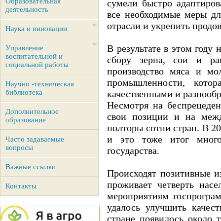
Образовательная
сумели быстро адаптиров
деятельность
все необходимые меры дл
отрасли и укрепить продо
Наука и инновации
В результате в этом году
Управление
воспитательной и
сбору зерна, сои и ра
социальной работы
производство мяса и мо
промышленности, котор
Научно -техническая
библиотека
качественными и разнооб
Несмотря на беспрецеден
Дополнительное
свои позиции и на межд
образование
полторы сотни стран. В 2
и это тоже итог много
Часто задаваемые
вопросы
государства.
Важные ссылки
Происходят позитивные из
проживает четверть насе
Контакты
мероприятиям госпрограм
удалось улучшить качес
стране появилось около 