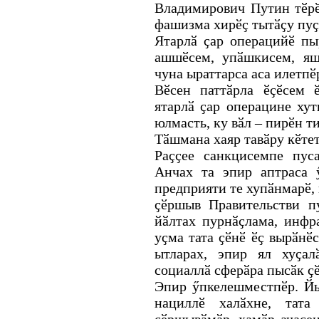
Владимирович Путин тӗрӗ
фашизма хирӗҫ тытӑҫу пуҫ
Ятарлӑ ҫар операцийӗ пы
ашшӗсем, упӑшкисем, яш
чуна ыраттарса аса илетпӗ
Вӗсен паттӑрла ӗҫӗсем 
ятарлӑ ҫар операцине ху
юлмасть, ку вӑл – пирӗн т
Тӑшмана хаяр тавӑру кӗтет
Раҫҫее санкцисемпе пус
Анчах та эпир аптраса 
предприяти те хупӑнмарӗ,
ҫӗршыв Правительстви п
йӑлтах пурнӑҫлама, инфр
уҫма тата ҫӗнӗ ӗҫ вырӑнӗ
ытларах, эпир ял хуҫал
социаллӑ сферӑра пысӑк ҫ
Эпир ӳпкелешместпӗр. Йы
нациллӗ халӑхне, тата