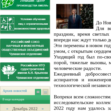
До Нов
Для в
праздник, время светлых
впереди нас ждут только 
Эти перемены в новом год
умом, с открытым сердце
Уходящий год был по-св
порой, тяжелые вызовы, 
человеческие радости.
Ежедневный добросовес
аспирантов и инженеро
технологической независи
Архив новостей
Вопреки всем сложностям
В виде календаря
исследовательские колле
2022 году нам удалось з
«
Декабрь 2022
»