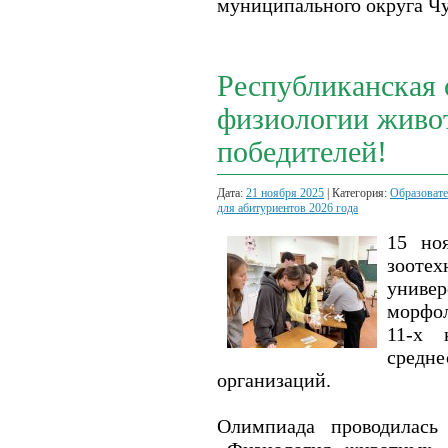
муниципального округа Ч
Республиканская
физиологии живот
победителей!
Дата:
21 ноября 2025
| Категория:
Образовате
для абитуриентов 2026 года
15 но
зооте
универ
морфо
11-х 
средне
организаций.
Олимпиада проводилас