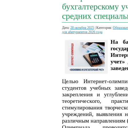
бухгалтерскому у
средних специаль
Дата:
28 октября 2025
| Категория:
Образоват
для абитуриентов 2026 года
На ба
госуд
Интер
учет»
заведе
Целью Интернет-олимпи
студентов учебных завед
закрепления и углубле
теоретического, прак
стимулирования творческ
учреждений, выявления н
различным направлениям 
Олимпиада провод