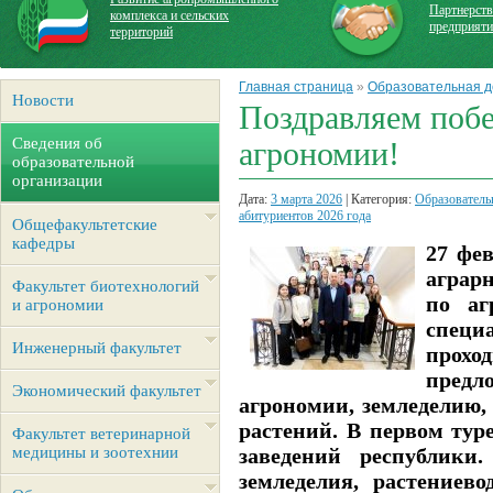
Партнерств
комплекса и сельских
предприят
территорий
Главная страница
»
Образовательная д
Новости
Поздравляем поб
Сведения об
агрономии!
образовательной
организации
Дата:
3 марта 2026
| Категория:
Образователь
абитуриентов 2026 года
Общефакультетские
кафедры
27 фе
аграр
Факультет биотехнологий
по аг
и агрономии
специ
Инженерный факультет
прохо
предл
Экономический факультет
агрономии, земледелию, 
растений. В первом тур
Факультет ветеринарной
медицины и зоотехнии
заведений республики
земледелия, растениево