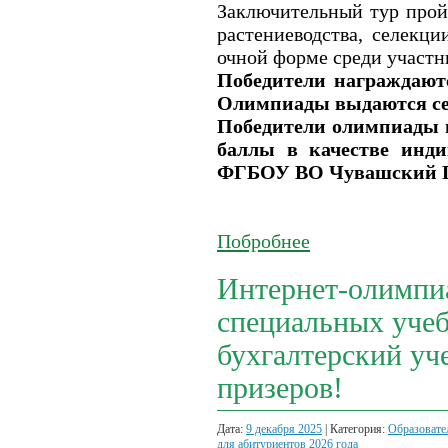
Заключительный тур пройд
растениеводства, селек
очной форме среди участн
Победители награждаютс
Олимпиады выдаются се
Победители олимпиады 
баллы в качестве инд
ФГБОУ ВО Чувашский Г
Побробнее
Интернет-олимпиа
специальных уче
бухгалтерский уч
призеров!
Дата:
9 декабря 2025
| Категория:
Образовате
для абитуриентов 2026 года