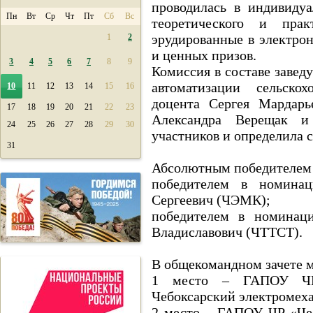
проводилась в индивиду
Пн
Вт
Ср
Чт
Пт
Сб
Вс
теоретического и прак
эрудированные в электро
1
2
и ценных призов.
3
4
5
6
7
8
9
Комиссия в составе заве
автоматизации сельскох
10
11
12
13
14
15
16
доцента Сергея Мардарь
17
18
19
20
21
22
23
Александра Верещак и
24
25
26
27
28
29
30
участников и определила 
31
Абсолютным победителем 
победителем в номина
Сергеевич (ЧЭМК);
победителем в номина
Владиславович (ЧТТСТ).
В общекомандном зачете 
1 место – ГАПОУ ЧР 
Чебоксарский электромех
2 место – ГАПОУ ЧР «Чеб