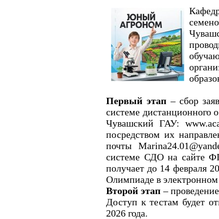
Кафед
семено
Чувашс
провод
обуча
орган
образо
Первый этап
– сбор заяв
системе дистанционного 
Чувашский ГАУ: www.aca
посредством их направле
почты Marina24.01@yand
системе СДО на сайте 
получает до 14 февраля 2
Олимпиаде в электронном 
Второй этап
– проведени
Доступ к тестам будет от
2026 года.