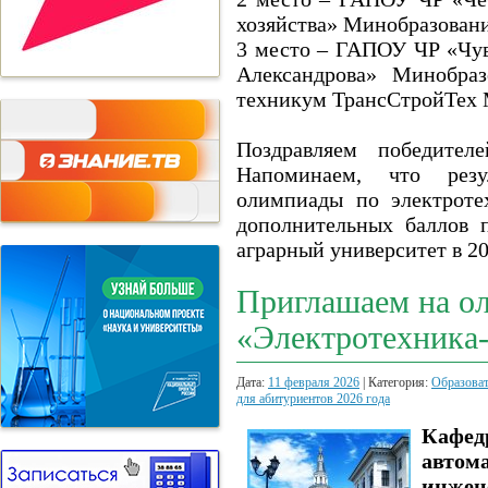
хозяйства» Минобразован
3 место – ГАПОУ ЧР «Чув
Александрова» Минобра
техникум ТрансСтройТех 
Поздравляем победител
Напоминаем, что резу
олимпиады по электроте
дополнительных баллов 
аграрный университет в 20
Приглашаем на о
«Электротехника-
Дата:
11 февраля 2026
| Категория:
Образоват
для абитуриентов 2026 года
Кафе
автом
инже