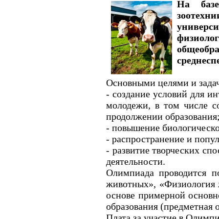
На баз
зоотехн
универс
физиоло
общео
среднесп
Основными целями и зада
- создание условий для и
молодежи, в том числе с
продолжении образования
- повышение биологическ
- распространение и попу
- развитие творческих сп
деятельности.
Олимпиада проводится п
животных», «Физиология 
основе примерной основн
образования (предметная о
Плата за участие в Олимпи