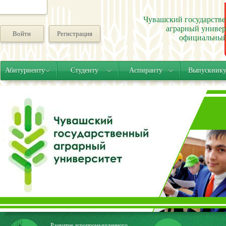
Чувашский государств
аграрный универ
Войти
Регистрация
официальный
Абитуриенту
Студенту
Аспиранту
Выпускник
Развитие агропромышленного