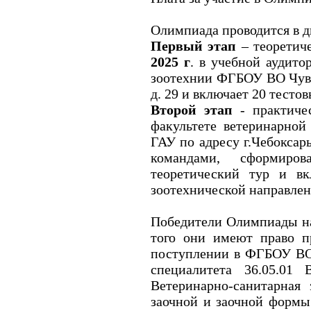
Олимпиада проводится в дв
Первый этап
– теоретич
2025 г
. в учебной аудито
зоотехнии ФГБОУ ВО Чува
д. 29 и включает 20 тесто
Второй этап
- практиче
факультете ветеринарн
ГАУ по адресу г.Чебоксар
командами, сформиро
теоретический тур и вк
зоотехнической направлен
Победители Олимпиады наг
того они имеют право п
поступлении в ФГБОУ ВО
специалитета 36.05.01 
Ветеринарно-санитарная 
заочной и заочной формы