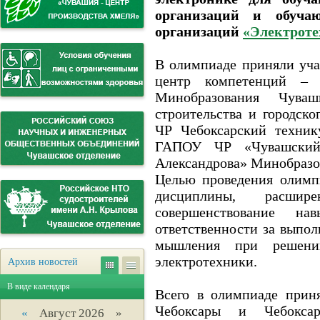
организаций и обучаю
организаций
«Электроте
В олимпиаде приняли уч
центр компетенций – Ч
Минобразования Чува
строительства и городск
ЧР Чебоксарский техни
ГАПОУ ЧР «Чувашский 
Александрова» Минобразо
Целью проведения олимп
дисциплины, расшир
совершенствование на
ответственности за выпол
мышления при решени
электротехники.
Архив новостей
В виде календаря
Всего в олимпиаде приня
Чебоксары и Чебоксар
«
Август 2026 »