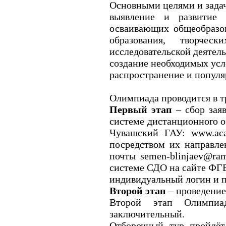
Основными целями и зада
выявление и развитие 
осваивающих общеобразов
образования, творче
исследовательской деятел
создание необходимых усл
распространение и популя
Олимпиада проводится в т
Первый этап
– сбор заяв
системе дистанционного 
Чувашский ГАУ: www.aca
посредством их направле
почты semen-blinjaev@ra
системе СДО на сайте ФГ
индивидуальный логин и п
Второй этап
– проведени
Второй этап Олимпиа
заключительный.
Отборочный тур пройдёт