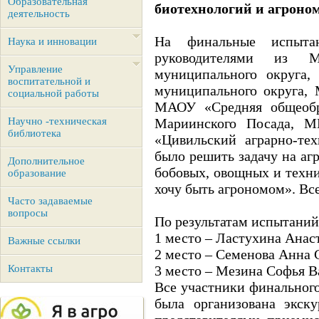
Образовательная
биотехнологий и агроно
деятельность
На финальные испыта
Наука и инновации
руководителями из 
Управление
муниципального округ
воспитательной и
муниципального округа,
социальной работы
МАОУ «Средняя общеобра
Научно -техническая
Мариинского Посада, 
библиотека
«Цивильский аграрно-те
было решить задачу на аг
Дополнительное
бобовых, овощных и техни
образование
хочу быть агрономом». Все
Часто задаваемые
вопросы
По результатам испытаний
1 место – Ластухина Ана
Важные ссылки
2 место – Семенова Анна
Контакты
3 место – Мезина Софья В
Все участники финального
была организована экску