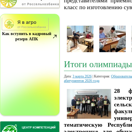
представителями приемн
класс по изготовлению су
Как вступить в кадровый
резерв АПК
Итоги олимпиады 
Дата:
3 марта 2026
| Категория:
Образователь
абитуриентов 2026 года
28 ф
эле
сельс
факул
унив
тематическую Республ
электронике для обуча