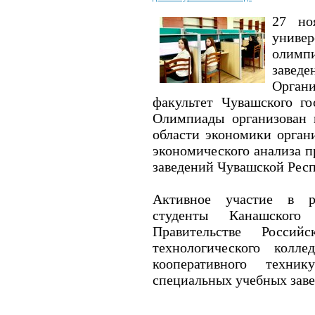
27 но
универ
олимпи
завед
Орган
факультет Чувашского го
Олимпиады организован 
области экономики органи
экономического анализа 
заведений Чувашской Рес
Активное участие в ре
студенты Канашского
Правительстве Россий
технологического колл
кооперативного техни
специальных учебных зав