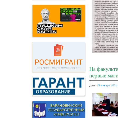
На факульт
первые маги
Дата:
29 января 2018