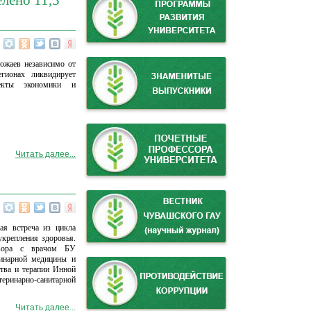
лено 11,3
ожаев независимо от
гионах ликвидирует
ъекты экономики и
Читать далее...
я встреча из цикла
крепления здоровья.
говора с врачом БУ
ринарной медицины и
тва и терапии Инной
ринарно-санитарной
Читать далее...