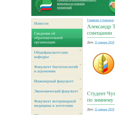
комплекса и сельских
территорий
Главная страница
Новости
Александр 
совещании
Сведения об
образовательной
организации
Дата:
31 января 2018
Общефакультетские
кафедры
Факультет биотехнологий
и агрономии
Инженерный факультет
Экономический факультет
Студент Чу
по зимнему 
Факультет ветеринарной
медицины и зоотехнии
Дата:
31 января 2018