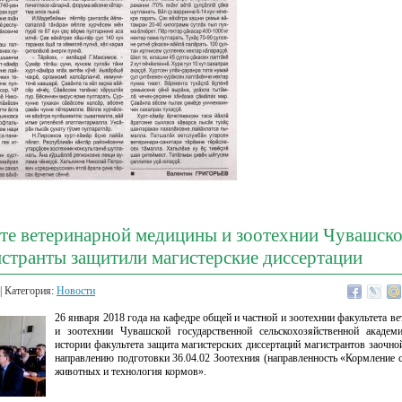
ете ветеринарной медицины и зоотехнии Чувашс
странты защитили магистерские диссертации
| Категория:
Новости
26 января 2018 года на кафедре общей и частной и зоотехнии факультета в
и зоотехнии Чувашской государственной сельскохозяйственной акаде
истории факультета защита магистерских диссертаций магистрантов заочн
направлению подготовки 36.04.02 Зоотехния (направленность «Кормление 
животных и технология кормов».