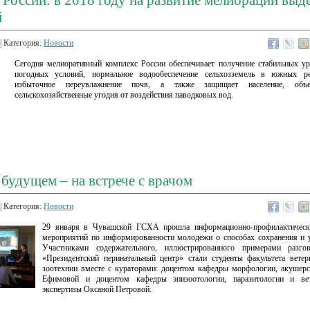
России: в 2018 году на развитие мелиорации выде
й
| Категория:
Новости
Сегодня мелиоративный комплекс России обеспечивает получение стабильных ур
погодных условий, нормальное водообеспечение сельхозземель в южных ре
избыточное переувлажнение почв, а также защищает население, об
сельскохозяйственные угодия от воздействия паводковых вод.
будущем – на встрече с врачом
| Категория:
Новости
29 января в Чувашской ГСХА прошла информационно-профилактическа
мероприятий по информированности молодежи о способах сохранения и у
Участниками содержательного, иллюстрированного примерами раз
«Президентский перинатальный центр» стали студенты факультета вете
зоотехнии вместе с кураторами: доцентом кафедры морфологии, акушерс
Ефимовой и доцентом кафедры эпизоотологии, паразитологии и вете
экспертизы Оксаной Петровой.