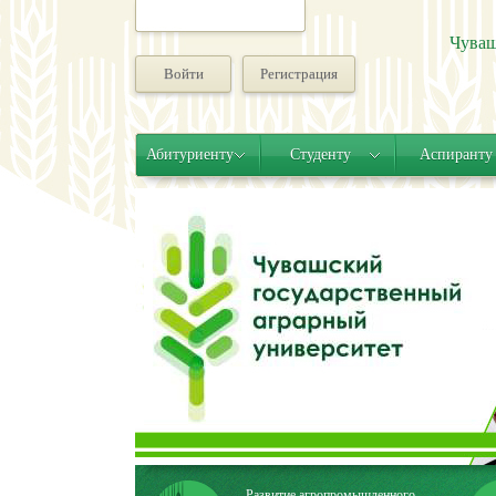
Чуваш
Войти
Регистрация
Абитуриенту
Студенту
Аспиранту
Развитие агропромышленного