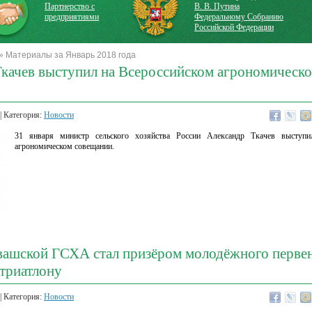
Партнерство с
В. В. Путина
предприятиями
Федеральному Собранию
Российской Федерации
» Материалы за Январь 2018 года
Ткачев выступил на Всероссийском агрономическ
| Категория:
Новости
31 января министр сельского хозяйства России Александр Ткачев выступи
агрономическом совещании.
вашской ГСХА стал призёром молодёжного первен
триатлону
| Категория:
Новости