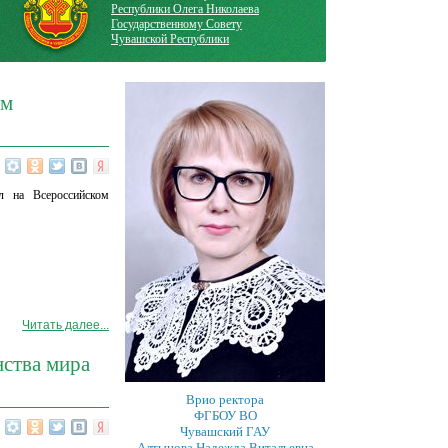
Республики Олега Николаева
Государственному Совету
Чувашской Республики
ом
л на Всероссийском
Читать далее...
ства мира
Врио ректора
ФГБОУ ВО
Чувашский ГАУ
Алтынова Надежда Витальевна