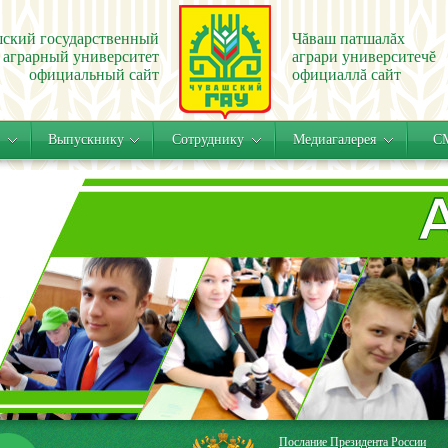
ский государственный
Чăваш патшалăх
аграрный университет
аграри университечĕ
официальный сайт
официаллă сайт
Выпускнику
Сотруднику
Медиагалерея
СМ
Послание Президента России