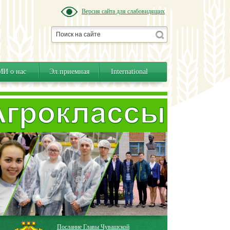
Версия сайта для слабовидящих
И о нас
Эл.приемная
International
Послание Главы Чувашской