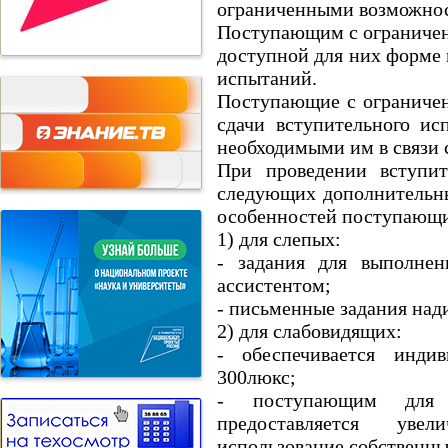
ограниченными возможност
Поступающим с ограничен
доступной для них форме
испытаний.
Поступающие с ограничен
сдачи вступительного ис
необходимыми им в связи
При проведении вступит
следующих дополнительны
особенностей поступающи
1) для слепых:
- задания для выполнен
ассистентом;
- письменные задания над
2) для слабовидящих:
- обеспечивается инди
300люкс;
- поступающим для 
предоставляется уве
использование собственн