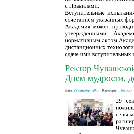
с Правилами.
Вступительные испытания
сочетанием указанных фо
Академия может проводит
утвержденными Академ
нормативным актом Акаде
дистанционных технолог
сдаче ими вступительных 
Ректор Чувашской
Днем мудрости, д
Дата:
29 сентября 2017
| Категория:
Новости
29 се
пожил
сель
расшир
Чуваш