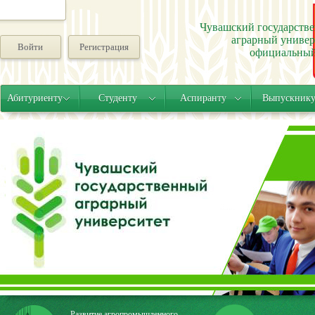
Чувашский государств
аграрный универ
Войти
Регистрация
официальный
Абитуриенту
Студенту
Аспиранту
Выпускник
Развитие агропромышленного