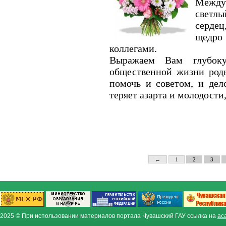
Между
светлы
сердец
щедро
коллегами.
Выражаем Вам глубоку
общественной жизни родн
помочь и советом, и дел
теряет азарта и молодости,
←
1
2
3
2025 © При использовании материалов портала Чувашский ГАУ ссылка на
ac