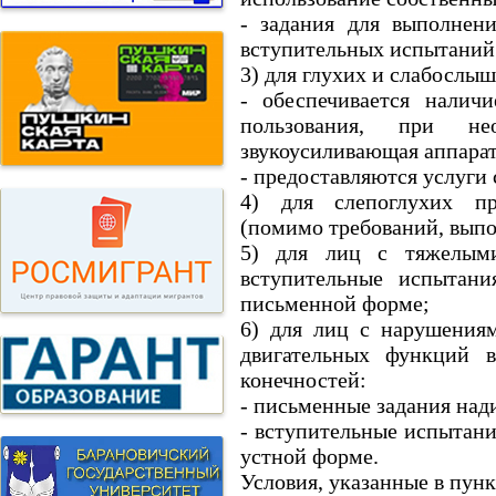
- задания для выполнен
вступительных испытани
3) для глухих и слабослы
- обеспечивается налич
пользования, при нео
звукоусиливающая аппарат
- предоставляются услуги
4) для слепоглухих пр
(помимо требований, выпо
5) для лиц с тяжелыми
вступительные испытани
письменной форме;
6) для лиц с нарушениям
двигательных функций в
конечностей:
- письменные задания над
- вступительные испытани
устной форме.
Условия, указанные в пун