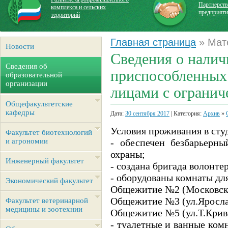
Партнерств
комплекса и сельских
предприят
территорий
Главная страница
» Мат
Новости
Сведения о налич
Сведения об
приспособленных 
образовательной
организации
лицами с ограни
Общефакультетские
кафедры
Дата:
30 сентября 2017
| Категория:
Архив
»
Условия проживания в ст
Факультет биотехнологий
и агрономии
- обеспечен безбарьерн
охраны;
Инженерный факультет
- создана бригада волонт
- оборудованы комнаты дл
Экономический факультет
Общежитие №2 (Московски
Общежитие №3 (ул.Ярослав
Факультет ветеринарной
медицины и зоотехнии
Общежитие №5 (ул.Т.Криво
- туалетные и ванные ко