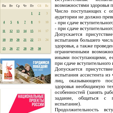
возможностями здоровья п
Пн
Вт
Ср
Чт
Пт
Сб
Вс
Число поступающих с ог
1
2
3
аудитории не должно прев
- при сдаче вступительног
4
5
6
7
8
9
10
- при сдаче вступительног
11
12
13
14
15
16
17
Допускается присутстви
испытания большего чис
18
19
20
21
22
23
24
здоровья, а также провед
25
26
27
28
29
30
ограниченными возможно
иными поступающими, ес
при сдаче вступительного
Допускается присутстви
испытания ассистента из
лиц, оказывающего по
здоровья необходимую т
особенностей (занять раб
задание, общаться с п
испытание).
Продолжительность вс