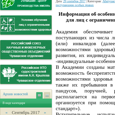
Дата:
29 сентября 2017
| Категория:
Абитурие
поступающим особых правах
Информация об особен
для лиц с ограниче
Академия обеспечивае
поступающих из числа л
(или) инвалидов (дал
возможностями здоровья
развития, их индивидуал
-индивидуальные особенно
В Академии созданы мат
возможность беспрепятс
возможностями здоровья 
также их пребывания в
пандусов, поручней, 
Архив новостей
располагается на перв
организуется при помощ
В виде календаря
стандарт»).
«
Сентябрь 2017
»
Вступительные испыт