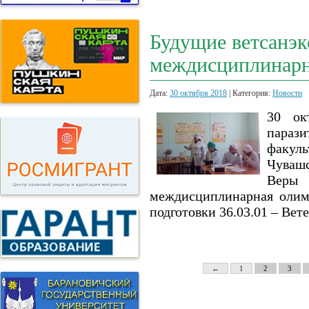
Будущие ветсанэк
междисциплинарн
Дата:
30 октября 2018
| Категория:
Новости
30 ок
парази
факул
Чуваш
Веры 
междисциплинарная олим
подготовки 36.03.01 – Вет
←
1
2
3