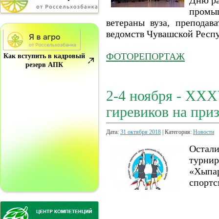
Дню ра
промы
ветераны вуза, преподав
ведомств Чувашской Респ
ФОТОРЕПОРТАЖ
Как вступить в кадровый
резерв АПК
2-4 ноября - XX
гиревиков на при
Дата:
31 октября 2018
| Категория:
Новости
Остал
турнир
«Хыпар
спортс