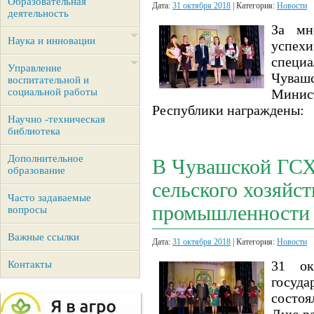
Образовательная
Дата:
31 октября 2018
| Категория:
Новости
деятельность
За мн
Наука и инновации
успех
специ
Управление
Чува
воспитательной и
социальной работы
Минис
Республики награждены:
Научно -техническая
библиотека
Дополнительное
В Чувашской ГСХ
образование
сельского хозяйс
Часто задаваемые
промышленности
вопросы
Важные ссылки
Дата:
31 октября 2018
| Категория:
Новости
31 ок
Контакты
госуд
состоя