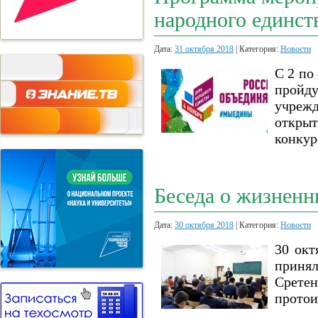
народного единст
Дата:
31 октября 2018
| Категория:
Новости
С 2 по
пройду
учрежд
открыт
конкур
Беседа о жизненн
Дата:
30 октября 2018
| Категория:
Новости
30 окт
приня
Сретен
протои