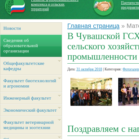
Партнерств
комплекса и сельских
предприят
территорий
Главная страница
» Мате
Новости
В Чувашской ГСХ
Сведения об
сельского хозяйс
образовательной
организации
промышленности
Общефакультетские
кафедры
Дата:
31 октября 2018
| Категория:
Фотогалер
Факультет биотехнологий
и агрономии
Инженерный факультет
Экономический факультет
Факультет ветеринарной
Поздравляем с на
медицины и зоотехнии