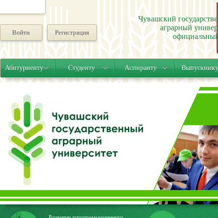
Чувашский государств
аграрный универ
Войти
Регистрация
официальный
Абитуриенту
Студенту
Аспиранту
Выпускник
Развитие агропромышленного