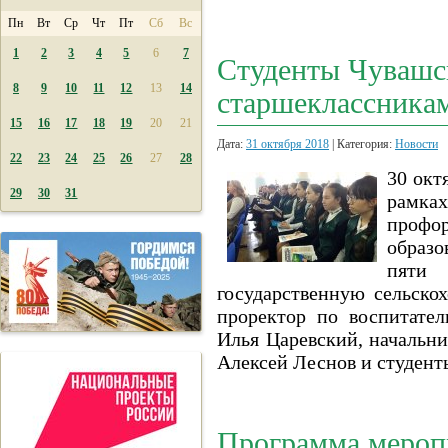
Пн
Вт
Ср
Чт
Пт
Сб
Вс
1
2
3
4
5
6
7
Студенты Чувашс
8
9
10
11
12
13
14
старшеклассникам
15
16
17
18
19
20
21
Дата:
31 октября 2018
| Категория:
Новости
22
23
24
25
26
27
28
30 окт
29
30
31
рамка
профор
образо
пяти 
государственную сельско
проректор по воспитате
Илья Царевский, начальни
Алексей Леснов и студенты
Программа мероп