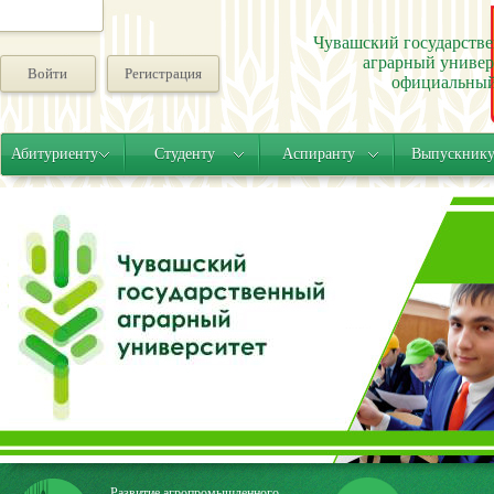
Чувашский государств
аграрный универ
Войти
Регистрация
официальный
Абитуриенту
Студенту
Аспиранту
Выпускник
Развитие агропромышленного