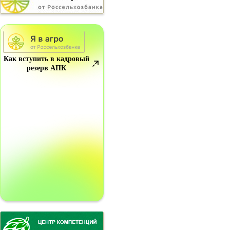
Как вступить в кадровый
резерв АПК