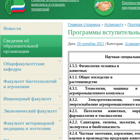
Партнерств
комплекса и сельских
предприят
территорий
Главная страница
»
Аспиранту
»
Програ
Новости
Программы вступительн
Сведения об
Дата:
29 сентября 2021
| Категория:
Аспирант
образовательной
организации
Научная специально
Общефакультетские
1.5.5. Физиология человека и
кафедры
животных
4.1.1. Общее земледелие и
Факультет биотехнологий
растениеводство
и агрономии
4.3.1. Технологии, машины и
агропромышленного комплекса
Инженерный факультет
4.3.2. Электротехнологии, эле
энергоснабжение агропромышленного к
Экономический факультет
4.2.1. Патология животных, морф
фармакология и токсикология
4.2.2. Санитария, гигиена, экология, 
Факультет ветеринарной
экспертиза и биобезопасность
медицины и зоотехнии
4.2.4. Частная зоотехния, кормление, т
кормов и производства продукции живот