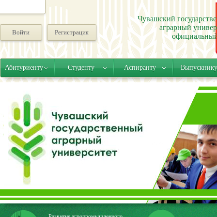
Чувашский государств
аграрный универ
Войти
Регистрация
официальный
Абитуриенту
Студенту
Аспиранту
Выпускник
Развитие агропромышленного