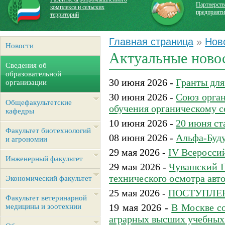
Партнерств
комплекса и сельских
предприят
территорий
Главная страница
»
Нов
Новости
Актуальные ново
Сведения об
образовательной
30 июня 2026 -
Гранты для
организации
30 июня 2026 -
Союз орган
Общефакультетские
обучения органическому 
кафедры
10 июня 2026 -
20 июня ст
Факультет биотехнологий
08 июня 2026 -
Альфа-Буду
и агрономии
29 мая 2026 -
IV Всероссий
Инженерный факультет
29 мая 2026 -
Чувашский Г
технического осмотра ав
Экономический факультет
25 мая 2026 -
ПОСТУПЛЕН
Факультет ветеринарной
19 мая 2026 -
В Москве с
медицины и зоотехнии
аграрных высших учебных