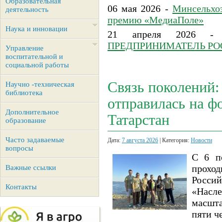
Образовательная
06 мая 2026 -
Минсельхо
деятельность
премию «МедиаПоле»
Наука и инновации
21 апреля 2026 
ПРЕДПРИНИМАТЕЛЬ РОС
Управление
воспитательной и
социальной работы
Связь поколений:
Научно -техническая
библиотека
отправилась на ф
Дополнительное
Татарстан
образование
Часто задаваемые
Дата:
7 августа 2026
| Категория:
Новости
вопросы
С 6 по
прохо
Важные ссылки
Росси
Контакты
«Насл
масшт
пяти ч