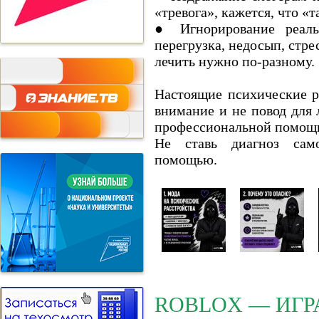
«тревога», кажется, что «т
● Игнорирование реальн
перегрузка, недосып, стре
лечить нужно по-разному.
Настоящие психические р
внимание и не повод для 
профессиональной помощ
Не ставь диагноз само
помощью.
ROBLOX — ИГР