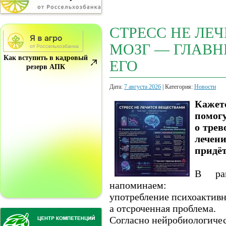
СТРЕСС НЕ ЛЕ
МОЗГ — ГЛАВН
Как вступить в кадровый
ЕГО
резерв АПК
Дата:
7 августа 2026
| Категория:
Новости
Кажетс
помогу
о трев
лечен
придёт
В рам
напоминаем:
употребление психоактивн
а отсроченная проблема.
Согласно нейробиологиче