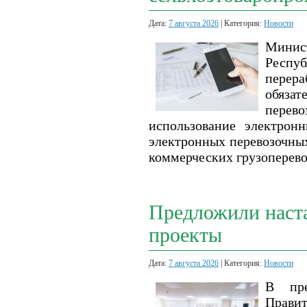
Дата:
7 августа 2026
| Категория:
Новости
Минис
Респу
перер
обяза
перев
использование электрон
электронных перевозочных
коммерческих грузоперево
Предложили наста
проекты
Дата:
7 августа 2026
| Категория:
Новости
В пре
Правит