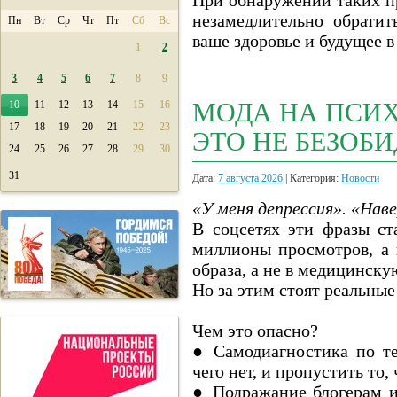
При обнаружении таких п
незамедлительно обратит
Пн
Вт
Ср
Чт
Пт
Сб
Вс
ваше здоровье и будущее в
1
2
3
4
5
6
7
8
9
10
11
12
13
14
15
16
МОДА НА ПСИХ
17
18
19
20
21
22
23
ЭТО НЕ БЕЗОБ
24
25
26
27
28
29
30
31
Дата:
7 августа 2026
| Категория:
Новости
«У меня депрессия». «Наве
В соцсетях эти фразы с
миллионы просмотров, а 
образа, а не в медицинску
Но за этим стоят реальные
Чем это опасно?
● Самодиагностика по те
чего нет, и пропустить то
● Подражание блогерам и