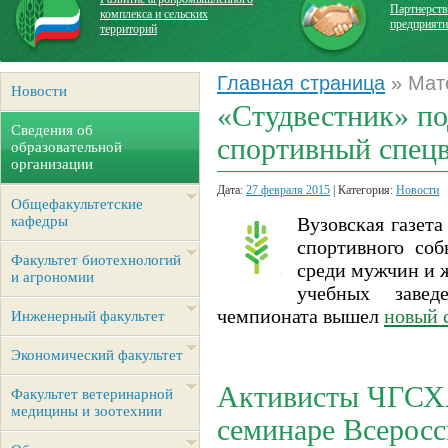
Партнерств
комплекса и сельских
предприят
территорий
Главная страница
» Мат
Новости
«Студвестник» по
Сведения об
спортивный спец
образовательной
организации
Дата:
27 февраля 2015
| Категория:
Новости
Общефакультетские
кафедры
Вузовская газета
спортивного со
Факультет биотехнологий
среди мужчин и 
и агрономии
учебных завед
чемпионата вышел
новый 
Инженерный факультет
Экономический факультет
Активисты ЧГСХА
Факультет ветеринарной
медицины и зоотехнии
семинаре Всеросс