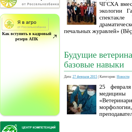
ЧГСХА вмест
экологии Г
спектакле 
драматическ
печальных журавлей» (Вĕç
Как вступить в кадровый
резерв АПК
Будущие ветерина
базовые навыки
Дата:
27 февраля 2015
| Категория:
Новости
25 февраля
медицины
«Ветерина
морфологии
преподавате