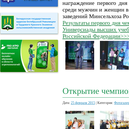
награждение первого дня
среди мужчин и женщин в
заведений Минсельхоза Ро
Результаты первого дня ч
Универсиады высших учеб
Российской Федерации>>
Открытие чемпион
Дата:
25 февраля 2015
| Категория:
Фотогале