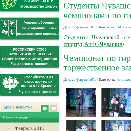
Студенты Чувашск
чемпионами по ги
Дата:
27 февраля 2015
| Категория:
СМИ о на
Студенты Чувашской се
спорту( АиФ -Чувашия)
Чемпионат по гир
торжественное за
Дата:
27 февраля 2015
| Категория:
Фотогале
Архив новостей
В виде календаря
«
Февраль 2015
»