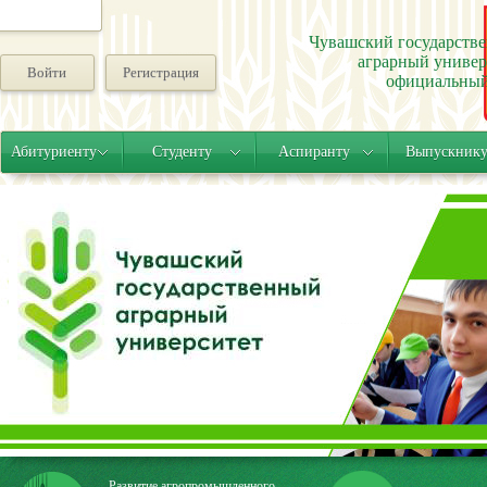
Чувашский государств
аграрный универ
Войти
Регистрация
официальный
Абитуриенту
Студенту
Аспиранту
Выпускник
Развитие агропромышленного