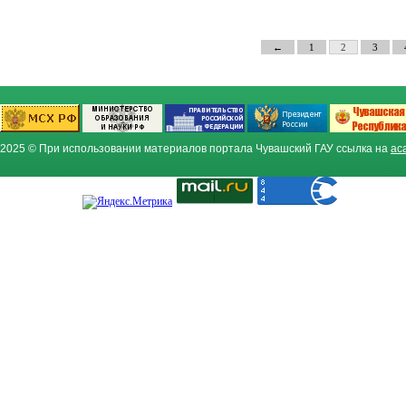
←
1
2
3
2025 © При использовании материалов портала Чувашский ГАУ ссылка на
ac