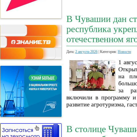
В Чувашии дан ст
республика укреп
отечественном яг
Дата:
2 августа 2026
| Категория:
Новости
1 авгу
Открыт
на пл
большо
за ра
включили в программу и 
развитие агротуризма, гас
В столице Чуваш