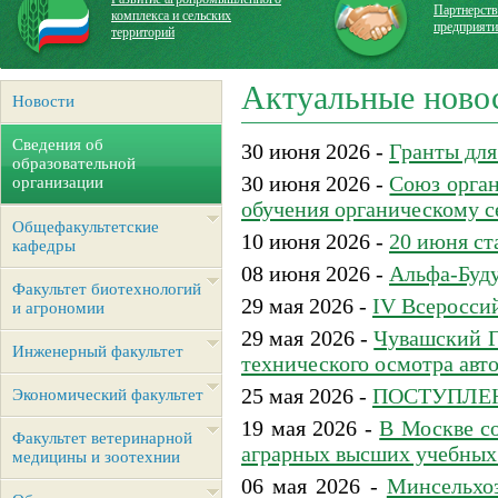
Партнерств
комплекса и сельских
предприят
территорий
Актуальные ново
Новости
Сведения об
30 июня 2026 -
Гранты для
образовательной
30 июня 2026 -
Союз орган
организации
обучения органическому 
Общефакультетские
10 июня 2026 -
20 июня ст
кафедры
08 июня 2026 -
Альфа-Буду
Факультет биотехнологий
29 мая 2026 -
IV Всероссий
и агрономии
29 мая 2026 -
Чувашский Г
Инженерный факультет
технического осмотра ав
25 мая 2026 -
ПОСТУПЛЕН
Экономический факультет
19 мая 2026 -
В Москве с
Факультет ветеринарной
аграрных высших учебных
медицины и зоотехнии
06 мая 2026 -
Минсельхо