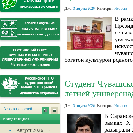
Дата:
3 августа 2026
| Категория:
Новости
В рамк
Презид
сельс
увлек
искус
чуваш
богатой культурой родног
Студент Чувашско
летней универсиа
Дата:
3 августа 2026
| Категория:
Новости
Архив новостей
В Саранске
В виде календаря
рамках Х 
разыграли 
«
Август 2026 »