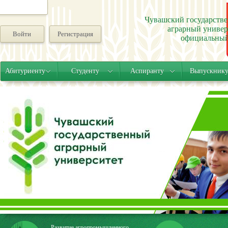
Чувашский государств
аграрный универ
Войти
Регистрация
официальный
Абитуриенту
Студенту
Аспиранту
Выпускник
Развитие агропромышленного