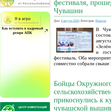
фестиваля, проше
Чувашии
Дата:
4 августа 2026
| Категория:
Новости
Как вступить в кадровый
В Чув
резерв АПК
состоя
август
«Зелён
и гос
фестиваль. Оба мероприят
совместно собрали свыше 
Бойцы Окружного
сельскохозяйстве
прикоснулись к к
чувашской выши