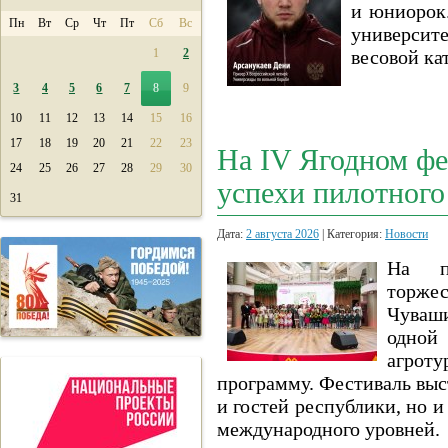
и юниорок.
Пн
Вт
Ср
Чт
Пт
Сб
Вс
университ
1
2
весовой ка
3
4
5
6
7
8
9
10
11
12
13
14
15
16
17
18
19
20
21
22
23
На IV Ягодном ф
24
25
26
27
28
29
30
успехи пилотного
31
Дата:
2 августа 2026
| Категория:
Новости
На пл
торже
Чуваш
одной
агрот
программу. Фестиваль выс
и гостей республики, но 
международного уровней.