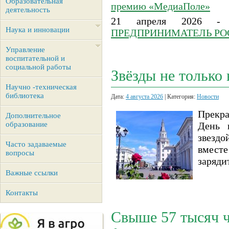
Образовательная
премию «МедиаПоле»
деятельность
21 апреля 2026 
Наука и инновации
ПРЕДПРИНИМАТЕЛЬ РОС
Управление
воспитательной и
социальной работы
Звёзды не только 
Научно -техническая
библиотека
Дата:
4 августа 2026
| Категория:
Новости
Прекра
Дополнительное
образование
День 
звезд
Часто задаваемые
вместе
вопросы
заряди
Важные ссылки
Контакты
Свыше 57 тысяч 