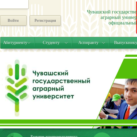
Чувашский государств
аграрный универ
Войти
Регистрация
официальный
Абитуриенту
Студенту
Аспиранту
Выпускник
Развитие агропромышленного