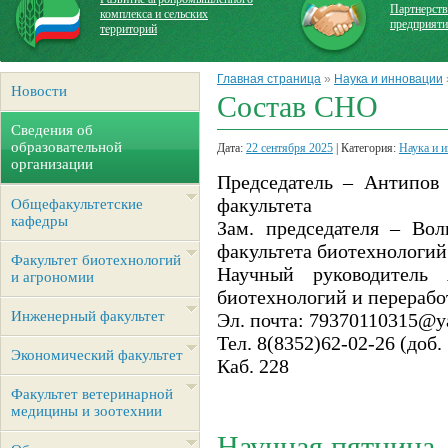
Партнерств
комплекса и сельских
предприят
территорий
Главная страница
»
Наука и инновации
Новости
Состав СНО
Сведения об
образовательной
Дата:
22 сентября 2025
| Категория:
Наука и 
организации
Председатель – Антипов 
факультета
Общефакультетские
кафедры
Зам. председателя – Вол
факультета биотехнологий
Факультет биотехнологий
Научный руководитель 
и агрономии
биотехнологий и перерабо
Инженерный факультет
Эл. почта: 79370110315@y
Тел. 8(8352)62-02-26 (доб.
Экономический факультет
Каб. 228
Факультет ветеринарной
медицины и зоотехнии
Научная пятница