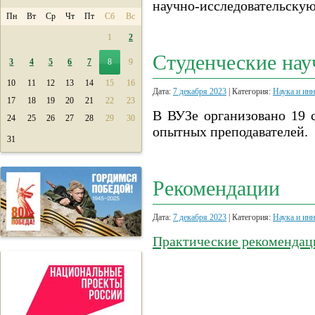
научно-исследовательскую
Пн
Вт
Ср
Чт
Пт
Сб
Вс
1
2
Студенческие на
3
4
5
6
7
8
9
10
11
12
13
14
15
16
Дата:
7 декабря 2023
| Категория:
Наука и ин
17
18
19
20
21
22
23
В ВУЗе организовано 19 
24
25
26
27
28
29
30
опытных преподавателей.
31
Рекомендации
Дата:
7 декабря 2023
| Категория:
Наука и ин
Практические рекомендац