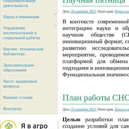
Образовательная
деятельность
Дата:
26 сентября 2025
| Категория:
Наука и 
Наука и инновации
В контексте современно
интеграцию науки и обр
Управление
воспитательной и
научном обществе (С
социальной работы
инновационный формат, с
развитию исследовател
Научно -техническая
мероприятие, проводимо
библиотека
платформой для обмена
Дополнительное
подходами и инновационн
образование
Функциональная значимос
Часто задаваемые
вопросы
План работы СН
Важные ссылки
Контакты
Дата:
22 сентября 2025
| Категория:
Наука и 
Целью
разработки план
создание условий для са