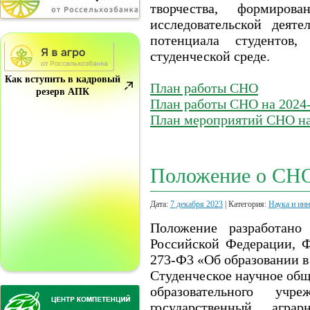
творчества, формиров
исследовательской деяте
потенциала студентов
студенческой среде.
Как вступить в кадровый
План работы СНО
резерв АПК
План работы СНО на 2024-
План мероприятий СНО на
Положение о СН
Дата:
7 декабря 2023
| Категория:
Наука и ин
Положение разработано 
Российской Федерации, Ф
273-Ф3 «Об образовании в
Студенческое научное общ
образовательного учр
государственный агра