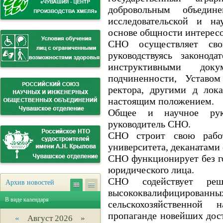
добровольным объедин
исследовательской и на
основе общности интересо
СНО осуществляет сво
руководствуясь законод
инструктивными док
подчиненности, Уставо
ректора, другими д лок
настоящим положением.
Общее и научное руко
руководитель CHO.
СНО строит свою работ
университета, деканатами
CHO функционирует без г
юридического лица.
СНО содействует реш
Архив новостей
высококвалифицирова
В виде календаря
сельскохозяйственной
пропаганде новейших дос
«
Август 2026 »