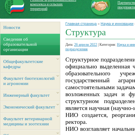
Партнерств
комплекса и сельских
предприят
территорий
Главная страница
»
Наука и инновации
Новости
Структура
Сведения об
образовательной
Дата:
26 апреля 2022
| Категория:
Наука и ин
организации
подразделения
Структурное подразделени
Общефакультетские
официально выделенная ч
кафедры
образовательного учр
Факультет биотехнологий
государственный агра
и агрономии
самостоятельными задача
возложенных задач и ф
Инженерный факультет
структурном подразделе
Экономический факультет
является научная (научно-
НИО создается, реорган
Факультет ветеринарной
ректора.
медицины и зоотехнии
НИО возглавляет начальн