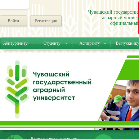
Чувашский государств
аграрный универ
Войти
Регистрация
официальный
Абитуриенту
Студенту
Аспиранту
Выпускник
Развитие агропромышленного