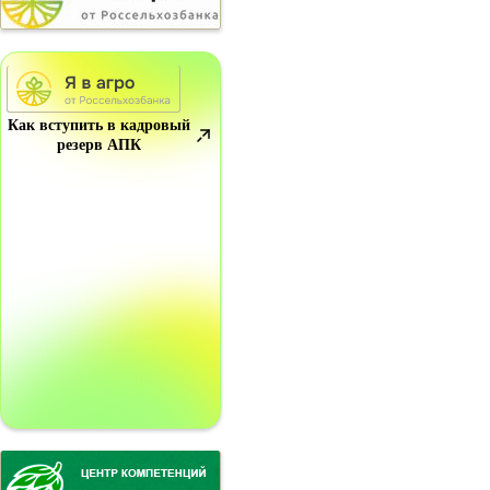
Как вступить в кадровый
резерв АПК