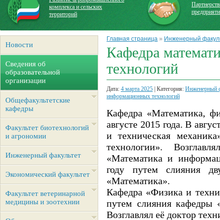
Партнерств
комплекса и сельских
предприят
территорий
Главная страница
»
Инженерный факул
Новости
Кафедра математ
Сведения об
технологий
образовательной
организации
Дата:
4 марта 2025
| Категория:
Инженерный ф
информационных технологий
Общефакультетские
кафедры
Кафедра «Математика, ф
августе 2015 года. В авг
Факультет биотехнологий
и техническая механик
и агрономии
технологии». Возглав
Инженерный факультет
«Математика и информац
году путем слияния дв
Экономический факультет
«Математика».
Кафедра «Физика и техни
Факультет ветеринарной
медицины и зоотехнии
путем слияния кафедры 
Возглавлял её доктор техн