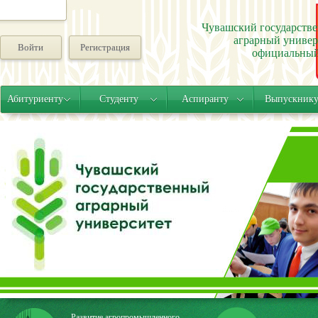
Чувашский государств
аграрный универ
Войти
Регистрация
официальный
Абитуриенту
Студенту
Аспиранту
Выпускник
Развитие агропромышленного