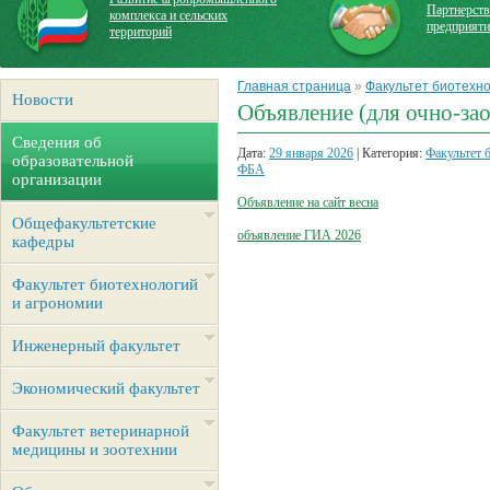
Партнерств
комплекса и сельских
предприят
территорий
Главная страница
»
Факультет биотехно
Новости
Объявление (для очно-за
Сведения об
Дата:
29 января 2026
| Категория:
Факультет 
образовательной
ФБА
организации
Объявление на сайт весна
Общефакультетские
объявление ГИА 2026
кафедры
Факультет биотехнологий
и агрономии
Инженерный факультет
Экономический факультет
Факультет ветеринарной
медицины и зоотехнии