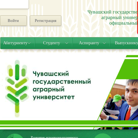
Чувашский государств
аграрный универ
Войти
Регистрация
официальный
Абитуриенту
Студенту
Аспиранту
Выпускник
Развитие агропромышленного