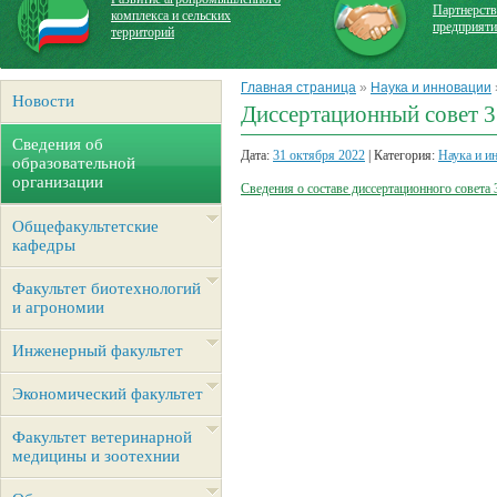
Партнерств
комплекса и сельских
предприят
территорий
Главная страница
»
Наука и инновации
Новости
Диссертационный совет 3
Сведения об
Дата:
31 октября 2022
| Категория:
Наука и и
образовательной
организации
Сведения о составе диссертационного совета 
Общефакультетские
кафедры
Факультет биотехнологий
и агрономии
Инженерный факультет
Экономический факультет
Факультет ветеринарной
медицины и зоотехнии