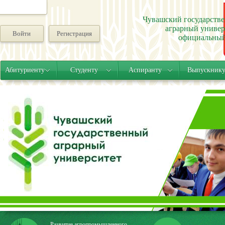
Чувашский государств
аграрный универ
Войти
Регистрация
официальный
Абитуриенту
Студенту
Аспиранту
Выпускник
Развитие агропромышленного