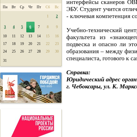
интерфейсы сканеров OB
Пн
Вт
Ср
Чт
Пт
Сб
Вс
ЭБУ. Студент учится отли
- ключевая компетенция с
1
2
3
4
5
6
7
8
9
Учебно-технический цент
факультета из «знающе
10
11
12
13
14
15
16
подвеска и опасно ли эт
17
18
19
20
21
22
23
образования – между физи
24
25
26
27
28
29
30
специалиста, готового к с
31
Справка:
Юридический адрес орган
г. Чебоксары, ул. К. Марк