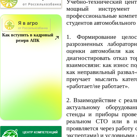
Учебно-технический цент
мощный инструмент 
профессиональные компет
студентов автомобильного
Как вступить в кадровый
1. Формирование цело
резерв АПК
разрозненных лаборатор
оценки автомобиля как
диагностировать отказ т
взаимосвязи: как износ п
как неправильный развал
приучает мыслить катег
«работает/не работает».
2. Взаимодействие с реа
актуальному оборудова
стенды и приборы прове
реальном СТО или в на
проявляется через работу
экспертами) и условными 