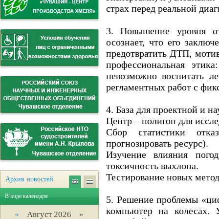
страх перед реальной диаг
3. Повышение уровня от
осознает, что его заклю
предотвратить ДТП, мотив
профессиональная этика
невозможно воспитать ле
регламентных работ с фик
4. База для проектной и н
Центр – полигон для иссл
Сбор статистики отка
прогнозировать ресурс).
Изучение влияния пого
токсичность выхлопа.
Тестирование новых мето
Архив новостей
В виде календаря
5. Решение проблемы «ци
компьютер на колесах. 
«
Август 2026 »