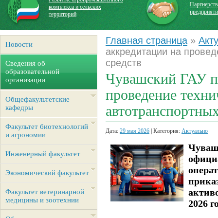
Партнерств
комплекса и сельских
предприят
территорий
Главная страница
»
Акт
Новости
аккредитации на провед
средств
Сведения об
образовательной
Чувашский ГАУ по
организации
проведение техни
Общефакультетские
автотранспортных
кафедры
Факультет биотехнологий
Дата:
29 мая 2026
| Категория:
Актуально
и агрономии
Чуваш
Инженерный факультет
офиц
опера
Экономический факультет
прика
активо
Факультет ветеринарной
медицины и зоотехнии
2026 го